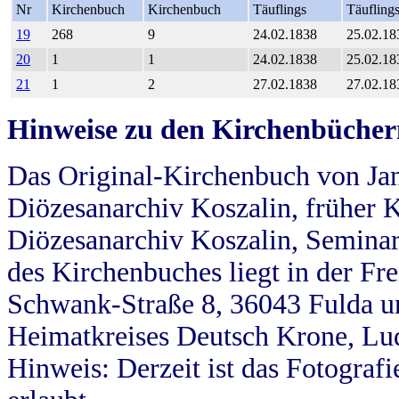
Nr
Kirchenbuch
Kirchenbuch
Täuflings
Täufling
19
268
9
24.02.1838
25.02.18
20
1
1
24.02.1838
25.02.18
21
1
2
27.02.1838
27.02.18
Hinweise zu den Kirchenbücher
Das Original-Kirchenbuch von Jan
Diözesanarchiv Koszalin, früher Kö
Diözesanarchiv Koszalin, Seminar
des Kirchenbuches liegt in der Fr
Schwank-Straße 8, 36043 Fulda u
Heimatkreises Deutsch Krone, Lu
Hinweis: Derzeit ist das Fotograf