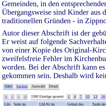
Gemeinden, in den entsprechende
Übergangsweise sind Kinder aus 
traditionellen Gründen - in Zippn
Autor dieser Abschrift ist der geb
Er weist auf folgende Sachverhalte
von einer Kopie des Original-Kirc
zweifelsfreie Fehler im Kirchenbuc
worden. Bei der Abschrift kann e
gekommen sein. Deshalb wird kein
Alles
Suchen
Auswahl
Detail
|<
<
>
>|
3380 Einträge gesamt:
1
4
7
10
13
16
Lfd-
Seite im
Lfd-Nr im
Geburt des
Taufe de