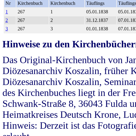
Nr
Kirchenbuch
Kirchenbuch
Täuflings
Täufling
1
267
1
05.01.1838
05.01.18
2
267
2
31.12.1837
07.01.18
3
267
3
01.01.1838
07.01.18
Hinweise zu den Kirchenbücher
Das Original-Kirchenbuch von Jan
Diözesanarchiv Koszalin, früher Kö
Diözesanarchiv Koszalin, Seminar
des Kirchenbuches liegt in der Fr
Schwank-Straße 8, 36043 Fulda u
Heimatkreises Deutsch Krone, Lu
Hinweis: Derzeit ist das Fotograf