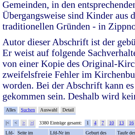
Gemeinden, in den entsprechende
Übergangsweise sind Kinder aus 
traditionellen Gründen - in Zippn
Autor dieser Abschrift ist der geb
Er weist auf folgende Sachverhalte
von einer Kopie des Original-Kirc
zweifelsfreie Fehler im Kirchenbuc
worden. Bei der Abschrift kann e
gekommen sein. Deshalb wird kein
Alles
Suchen
Auswahl
Detail
|<
<
>
>|
3380 Einträge gesamt:
1
4
7
10
13
16
Lfd-
Seite im
Lfd-Nr im
Geburt des
Taufe de