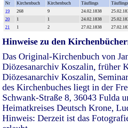
Nr
Kirchenbuch
Kirchenbuch
Täuflings
Täufling
19
268
9
24.02.1838
25.02.18
20
1
1
24.02.1838
25.02.18
21
1
2
27.02.1838
27.02.18
Hinweise zu den Kirchenbücher
Das Original-Kirchenbuch von Jan
Diözesanarchiv Koszalin, früher Kö
Diözesanarchiv Koszalin, Seminar
des Kirchenbuches liegt in der Fr
Schwank-Straße 8, 36043 Fulda u
Heimatkreises Deutsch Krone, Lu
Hinweis: Derzeit ist das Fotograf