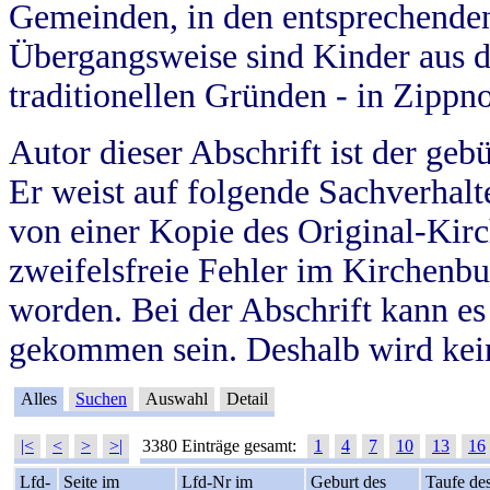
Gemeinden, in den entsprechende
Übergangsweise sind Kinder aus 
traditionellen Gründen - in Zippn
Autor dieser Abschrift ist der geb
Er weist auf folgende Sachverhalte
von einer Kopie des Original-Kirc
zweifelsfreie Fehler im Kirchenbuc
worden. Bei der Abschrift kann e
gekommen sein. Deshalb wird kein
Alles
Suchen
Auswahl
Detail
|<
<
>
>|
3380 Einträge gesamt:
1
4
7
10
13
16
Lfd-
Seite im
Lfd-Nr im
Geburt des
Taufe de