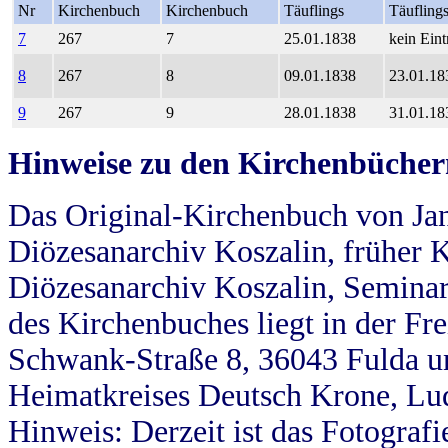
Nr
Kirchenbuch
Kirchenbuch
Täuflings
Täufling
7
267
7
25.01.1838
kein Eint
8
267
8
09.01.1838
23.01.18
9
267
9
28.01.1838
31.01.18
Hinweise zu den Kirchenbücher
Das Original-Kirchenbuch von Jan
Diözesanarchiv Koszalin, früher Kö
Diözesanarchiv Koszalin, Seminar
des Kirchenbuches liegt in der Fr
Schwank-Straße 8, 36043 Fulda u
Heimatkreises Deutsch Krone, Lu
Hinweis: Derzeit ist das Fotograf