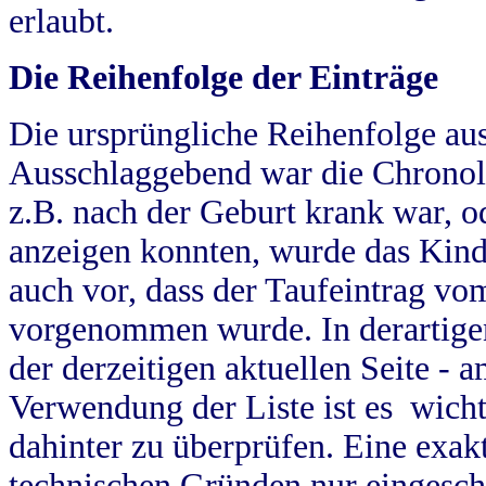
erlaubt.
Die Reihenfolge der Einträge
Die ursprüngliche Reihenfolge au
Ausschlaggebend war die Chronol
z.B. nach der Geburt krank war, od
anzeigen konnten, wurde das Kind
auch vor, dass der Taufeintrag vo
vorgenommen wurde. In derartigen
der derzeitigen aktuellen Seite -
Verwendung der Liste ist es wich
dahinter zu überprüfen. Eine exa
technischen Gründen nur eingesch