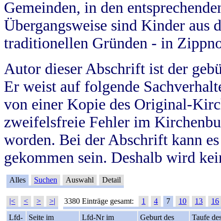
Gemeinden, in den entsprechende
Übergangsweise sind Kinder aus 
traditionellen Gründen - in Zippn
Autor dieser Abschrift ist der geb
Er weist auf folgende Sachverhalte
von einer Kopie des Original-Kirc
zweifelsfreie Fehler im Kirchenbuc
worden. Bei der Abschrift kann e
gekommen sein. Deshalb wird kein
Alles
Suchen
Auswahl
Detail
|<
<
>
>|
3380 Einträge gesamt:
1
4
7
10
13
16
Lfd-
Seite im
Lfd-Nr im
Geburt des
Taufe de