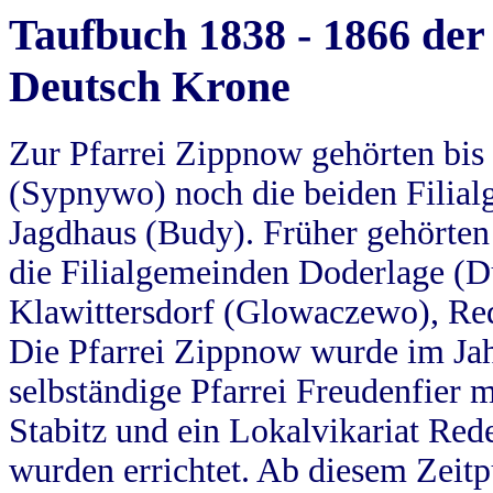
Taufbuch 1838 - 1866 der
Deutsch Krone
Zur Pfarrei Zippnow gehörten bi
(Sypnywo) noch die beiden Filial
Jagdhaus (Budy). Früher gehörten 
die Filialgemeinden Doderlage (D
Klawittersdorf (Glowaczewo), Red
Die Pfarrei Zippnow wurde im Jah
selbständige Pfarrei Freudenfier m
Stabitz und ein Lokalvikariat Red
wurden errichtet. Ab diesem Zeitp