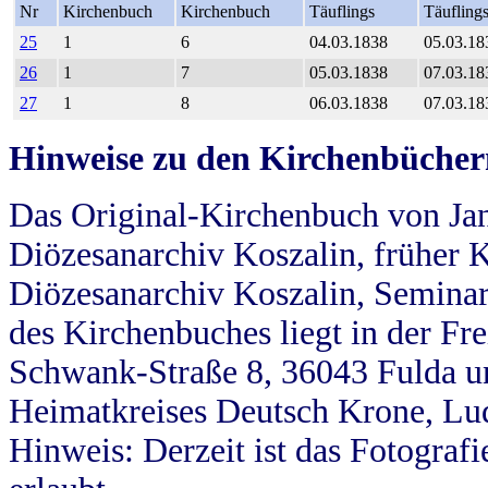
Nr
Kirchenbuch
Kirchenbuch
Täuflings
Täufling
25
1
6
04.03.1838
05.03.18
26
1
7
05.03.1838
07.03.18
27
1
8
06.03.1838
07.03.18
Hinweise zu den Kirchenbücher
Das Original-Kirchenbuch von Jan
Diözesanarchiv Koszalin, früher Kö
Diözesanarchiv Koszalin, Seminar
des Kirchenbuches liegt in der Fr
Schwank-Straße 8, 36043 Fulda u
Heimatkreises Deutsch Krone, Lu
Hinweis: Derzeit ist das Fotograf