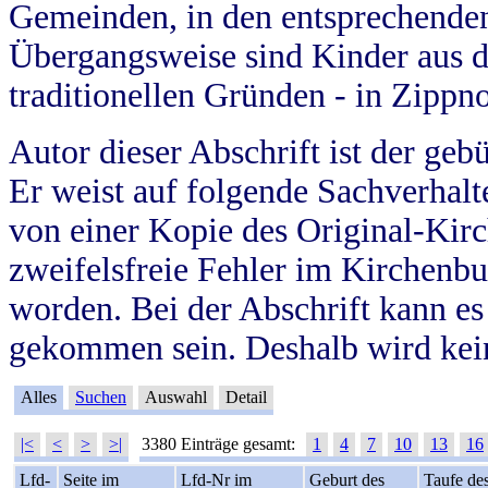
Gemeinden, in den entsprechende
Übergangsweise sind Kinder aus 
traditionellen Gründen - in Zippn
Autor dieser Abschrift ist der geb
Er weist auf folgende Sachverhalte
von einer Kopie des Original-Kirc
zweifelsfreie Fehler im Kirchenbuc
worden. Bei der Abschrift kann e
gekommen sein. Deshalb wird kein
Alles
Suchen
Auswahl
Detail
|<
<
>
>|
3380 Einträge gesamt:
1
4
7
10
13
16
Lfd-
Seite im
Lfd-Nr im
Geburt des
Taufe de