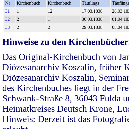
Nr
Kirchenbuch
Kirchenbuch
Täuflings
Täufling
31
1
12
17.03.1838
28.03.18
32
2
1
30.03.1838
01.04.18
33
2
2
29.03.1838
08.04.18
Hinweise zu den Kirchenbücher
Das Original-Kirchenbuch von Jan
Diözesanarchiv Koszalin, früher Kö
Diözesanarchiv Koszalin, Seminar
des Kirchenbuches liegt in der Fr
Schwank-Straße 8, 36043 Fulda u
Heimatkreises Deutsch Krone, Lu
Hinweis: Derzeit ist das Fotograf