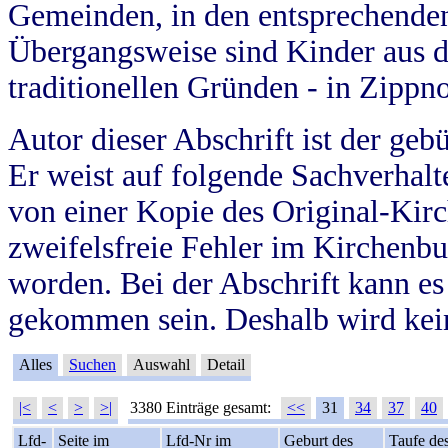
Gemeinden, in den entsprechende
Übergangsweise sind Kinder aus 
traditionellen Gründen - in Zippn
Autor dieser Abschrift ist der geb
Er weist auf folgende Sachverhalte
von einer Kopie des Original-Kirc
zweifelsfreie Fehler im Kirchenbuc
worden. Bei der Abschrift kann e
gekommen sein. Deshalb wird kein
Alles
Suchen
Auswahl
Detail
|<
<
>
>|
3380 Einträge gesamt:
<<
31
34
37
40
Lfd-
Seite im
Lfd-Nr im
Geburt des
Taufe de