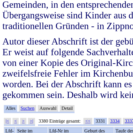
Gemeinden, in den entsprechende
Übergangsweise sind Kinder aus 
traditionellen Gründen - in Zippn
Autor dieser Abschrift ist der geb
Er weist auf folgende Sachverhalte
von einer Kopie des Original-Kirc
zweifelsfreie Fehler im Kirchenbuc
worden. Bei der Abschrift kann e
gekommen sein. Deshalb wird kein
Alles
Suchen
Auswahl
Detail
|<
<
>
>|
3380 Einträge gesamt:
<<
3331
3334
333
Lfd-
Seite im
Lfd-Nr im
Geburt des
Taufe de