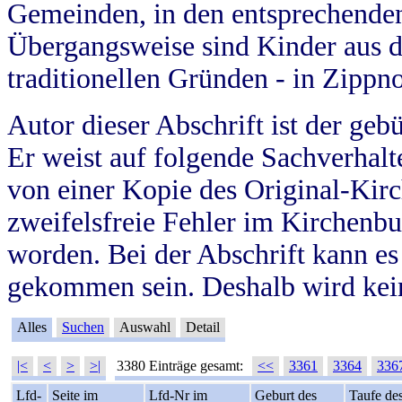
Gemeinden, in den entsprechende
Übergangsweise sind Kinder aus 
traditionellen Gründen - in Zippn
Autor dieser Abschrift ist der geb
Er weist auf folgende Sachverhalte
von einer Kopie des Original-Kirc
zweifelsfreie Fehler im Kirchenbuc
worden. Bei der Abschrift kann e
gekommen sein. Deshalb wird kein
Alles
Suchen
Auswahl
Detail
|<
<
>
>|
3380 Einträge gesamt:
<<
3361
3364
336
Lfd-
Seite im
Lfd-Nr im
Geburt des
Taufe de