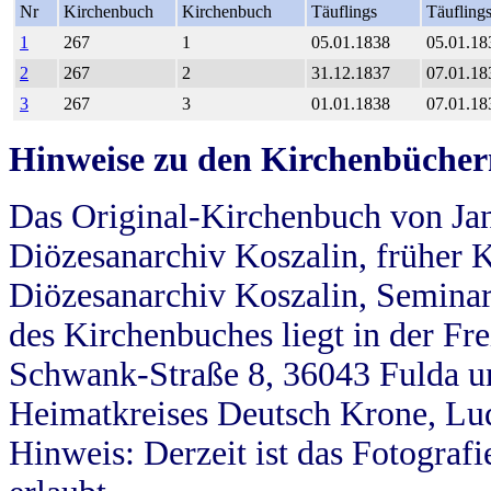
Nr
Kirchenbuch
Kirchenbuch
Täuflings
Täufling
1
267
1
05.01.1838
05.01.18
2
267
2
31.12.1837
07.01.18
3
267
3
01.01.1838
07.01.18
Hinweise zu den Kirchenbücher
Das Original-Kirchenbuch von Jan
Diözesanarchiv Koszalin, früher Kö
Diözesanarchiv Koszalin, Seminar
des Kirchenbuches liegt in der Fr
Schwank-Straße 8, 36043 Fulda u
Heimatkreises Deutsch Krone, Lu
Hinweis: Derzeit ist das Fotograf