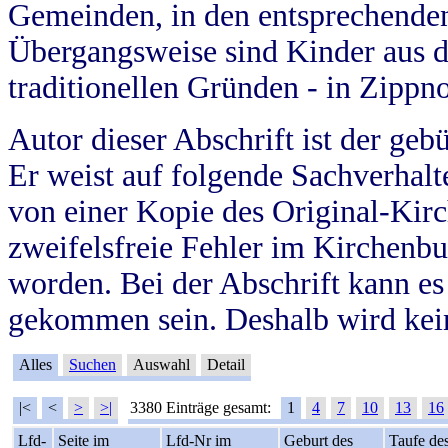
Gemeinden, in den entsprechende
Übergangsweise sind Kinder aus 
traditionellen Gründen - in Zippn
Autor dieser Abschrift ist der geb
Er weist auf folgende Sachverhalte
von einer Kopie des Original-Kirc
zweifelsfreie Fehler im Kirchenbuc
worden. Bei der Abschrift kann e
gekommen sein. Deshalb wird kein
Alles
Suchen
Auswahl
Detail
|<
<
>
>|
3380 Einträge gesamt:
1
4
7
10
13
16
Lfd-
Seite im
Lfd-Nr im
Geburt des
Taufe de