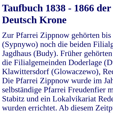
Taufbuch 1838 - 1866 der
Deutsch Krone
Zur Pfarrei Zippnow gehörten bi
(Sypnywo) noch die beiden Filial
Jagdhaus (Budy). Früher gehörten 
die Filialgemeinden Doderlage (D
Klawittersdorf (Glowaczewo), Red
Die Pfarrei Zippnow wurde im Jah
selbständige Pfarrei Freudenfier m
Stabitz und ein Lokalvikariat Red
wurden errichtet. Ab diesem Zeitp