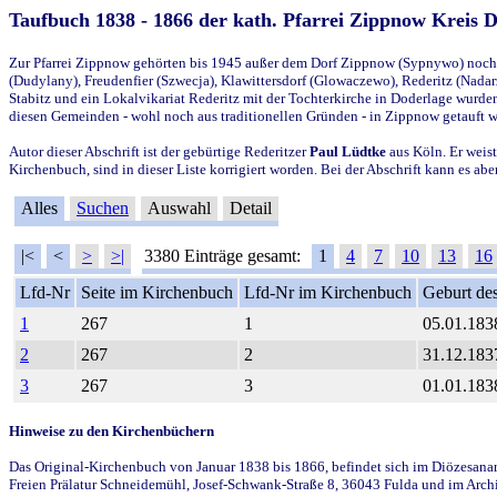
Taufbuch 1838 - 1866 der kath. Pfarrei Zippnow Kreis 
Zur Pfarrei Zippnow gehörten bis 1945 außer dem Dorf Zippnow (Sypnywo) noch d
(Dudylany), Freudenfier (Szwecja), Klawittersdorf (Glowaczewo), Rederitz (Nadarz
Stabitz und ein Lokalvikariat Rederitz mit der Tochterkirche in Doderlage wurd
diesen Gemeinden - wohl noch aus traditionellen Gründen - in Zippnow getauft 
Autor dieser Abschrift ist der gebürtige Rederitzer
Paul Lüdtke
aus Köln. Er weist
Kirchenbuch, sind in dieser Liste korrigiert worden. Bei der Abschrift kann es 
Alles
Suchen
Auswahl
Detail
|<
<
>
>|
3380 Einträge gesamt:
1
4
7
10
13
16
Lfd-Nr
Seite im Kirchenbuch
Lfd-Nr im Kirchenbuch
Geburt des
1
267
1
05.01.183
2
267
2
31.12.183
3
267
3
01.01.183
Hinweise zu den Kirchenbüchern
Das Original-Kirchenbuch von Januar 1838 bis 1866, befindet sich im Diözesanarch
Freien Prälatur Schneidemühl, Josef-Schwank-Straße 8, 36043 Fulda und im Archi