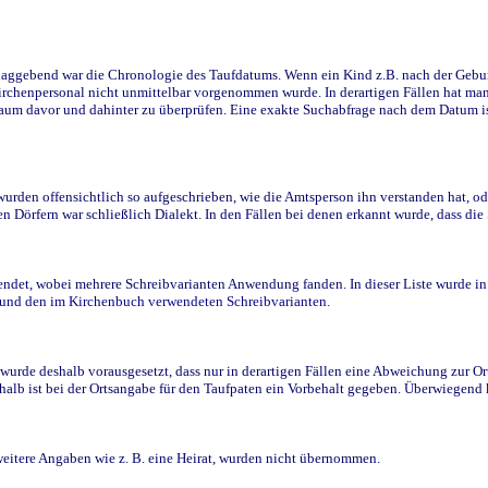
ggebend war die Chronologie des Taufdatums. Wenn ein Kind z.B. nach der Geburt 
rchenpersonal nicht unmittelbar vorgenommen wurde. In derartigen Fällen hat man d
raum davor und dahinter zu überprüfen. Eine exakte Suchabfrage nach dem Datum i
den offensichtlich so aufgeschrieben, wie die Amtsperson ihn verstanden hat, ode
n Dörfern war schließlich Dialekt. In den Fällen bei denen erkannt wurde, dass di
t, wobei mehrere Schreibvarianten Anwendung fanden. In dieser Liste wurde in de
n und den im Kirchenbuch verwendeten Schreibvarianten.
wurde deshalb vorausgesetzt, dass nur in derartigen Fällen eine Abweichung zur O
eshalb ist bei der Ortsangabe für den Taufpaten ein Vorbehalt gegeben. Überwiegen
weitere Angaben wie z. B. eine Heirat, wurden nicht übernommen.