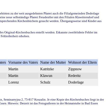
ehörten zu der weit ausgedehnten Pfarrei auch die Filialgemeinden Doderlage
ine neue selbständige Pfarrei Freudenfier mit den Filialen Klawittersdorf und
 entsprechenden Kirchenbüchern gesucht werden. Übergangsweise sind Kinder aus
des Original-Kirchenbuches erstellt worden. Erkannte zweifelsfreie Fehler im
Fehlerfreiheit erhoben.
ters
Vorname des Vaters
Name der Mutter
Wohnort der Eltern
Martin
Katritzke
Zippnow
Martin
Klawun
Rederitz
Lorenz
Schulz
Doderlage
in, Seminarryjna 2, 75-817 Koszalin. Je eine Kopie des Kirchenbuches liegt in der
en. Hinweis: Derzeit ist das Fotografieren in der Heimatstube in Bad Essen