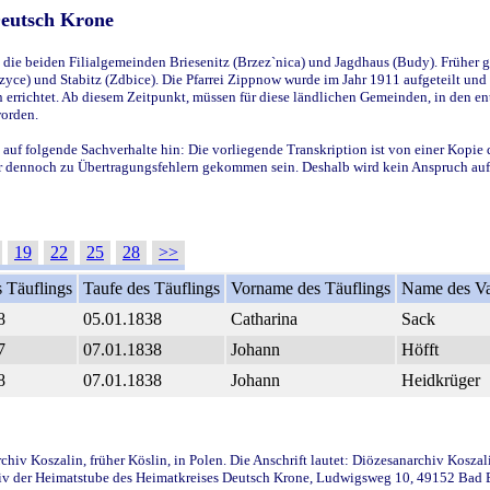
Deutsch Krone
ie beiden Filialgemeinden Briesenitz (Brzez`nica) und Jagdhaus (Budy). Früher g
yce) und Stabitz (Zdbice). Die Pfarrei Zippnow wurde im Jahr 1911 aufgeteilt und e
en errichtet. Ab diesem Zeitpunkt, müssen für diese ländlichen Gemeinden, in den
worden.
 auf folgende Sachverhalte hin: Die vorliegende Transkription ist von einer Kopie 
aber dennoch zu Übertragungsfehlern gekommen sein. Deshalb wird kein Anspruch auf 
19
22
25
28
>>
 Täuflings
Taufe des Täuflings
Vorname des Täuflings
Name des Va
8
05.01.1838
Catharina
Sack
7
07.01.1838
Johann
Höfft
8
07.01.1838
Johann
Heidkrüger
iv Koszalin, früher Köslin, in Polen. Die Anschrift lautet: Diözesanarchiv Koszal
v der Heimatstube des Heimatkreises Deutsch Krone, Ludwigsweg 10, 49152 Bad Ess