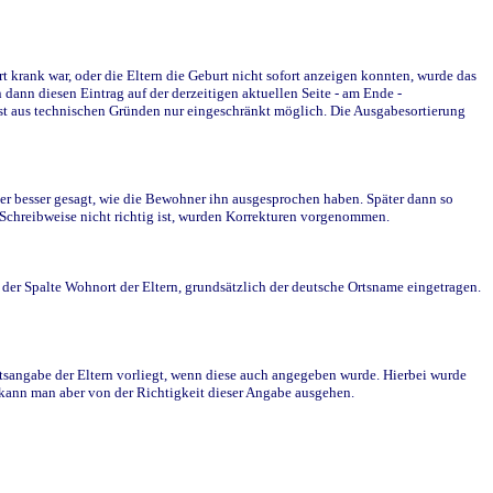
krank war, oder die Eltern die Geburt nicht sofort anzeigen konnten, wurde das
ann diesen Eintrag auf der derzeitigen aktuellen Seite - am Ende -
st aus technischen Gründen nur eingeschränkt möglich. Die Ausgabesortierung
r besser gesagt, wie die Bewohner ihn ausgesprochen haben. Später dann so
e Schreibweise nicht richtig ist, wurden Korrekturen vorgenommen.
r Spalte Wohnort der Eltern, grundsätzlich der deutsche Ortsname eingetragen.
rtsangabe der Eltern vorliegt, wenn diese auch angegeben wurde. Hierbei wurde
d kann man aber von der Richtigkeit dieser Angabe ausgehen.