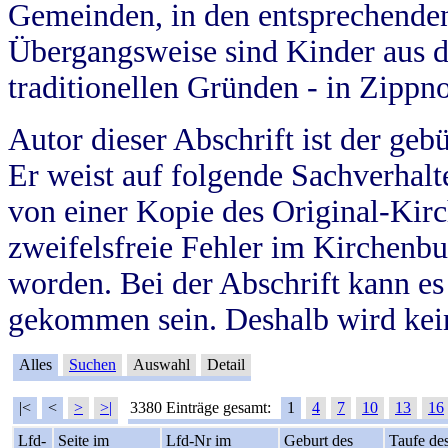
Gemeinden, in den entsprechende
Übergangsweise sind Kinder aus 
traditionellen Gründen - in Zippn
Autor dieser Abschrift ist der geb
Er weist auf folgende Sachverhalte
von einer Kopie des Original-Kirc
zweifelsfreie Fehler im Kirchenbuc
worden. Bei der Abschrift kann e
gekommen sein. Deshalb wird kein
Alles
Suchen
Auswahl
Detail
|<
<
>
>|
3380 Einträge gesamt:
1
4
7
10
13
16
Lfd-
Seite im
Lfd-Nr im
Geburt des
Taufe de