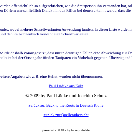
den offensichtlich so aufgeschrieben, wie die Amtsperson ihn verstanden hat, ode
n Dörfern war schließlich Dialekt. In den Fällen bei denen erkannt wurde, dass di
t, wobei mehrere Schreibvarianten Anwendung fanden. In dieser Liste wurde in de
n und den im Kirchenbuch verwendeten Schreibvarianten.
wurde deshalb vorausgesetzt, dass nur in derartigen Fällen eine Abweichung zur O
eshalb ist bei der Ortsangabe für den Taufpaten ein Vorbehalt gegeben. Überwiegen
weitere Angaben wie z. B. eine Heirat, wurden nicht übernommen.
Paul Lüdtke aus Köln
© 2009 by Paul Lüdke und Joachim Schulz
zurück zu: Back to the Roots in Deutsch Krone
zurück zur Quellenübersicht
powered in 0.01s by baseportal.de