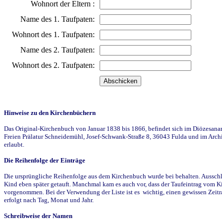
Wohnort der Eltern :
Name des 1. Taufpaten:
Wohnort des 1. Taufpaten:
Name des 2. Taufpaten:
Wohnort des 2. Taufpaten:
Hinweise zu den Kirchenbüchern
Das Original-Kirchenbuch von Januar 1838 bis 1866, befindet sich im Diözesanarch
Freien Prälatur Schneidemühl, Josef-Schwank-Straße 8, 36043 Fulda und im Archi
erlaubt.
Die Reihenfolge der Einträge
Die ursprüngliche Reihenfolge aus dem Kirchenbuch wurde bei behalten. Ausschla
Kind eben später getauft. Manchmal kam es auch vor, dass der Taufeintrag vom Ki
vorgenommen. Bei der Verwendung der Liste ist es wichtig, einen gewissen Zeit
erfolgt nach Tag, Monat und Jahr.
Schreibweise der Namen