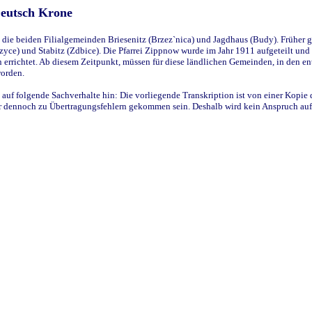
Deutsch Krone
ie beiden Filialgemeinden Briesenitz (Brzez`nica) und Jagdhaus (Budy). Früher g
yce) und Stabitz (Zdbice). Die Pfarrei Zippnow wurde im Jahr 1911 aufgeteilt und e
en errichtet. Ab diesem Zeitpunkt, müssen für diese ländlichen Gemeinden, in den
worden.
 auf folgende Sachverhalte hin: Die vorliegende Transkription ist von einer Kopie 
aber dennoch zu Übertragungsfehlern gekommen sein. Deshalb wird kein Anspruch auf 