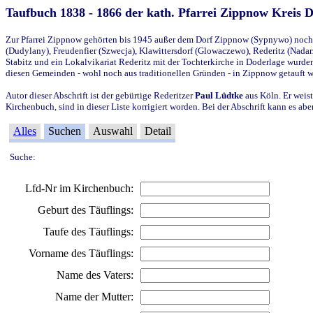
Taufbuch 1838 - 1866 der kath. Pfarrei Zippnow Kreis 
Zur Pfarrei Zippnow gehörten bis 1945 außer dem Dorf Zippnow (Sypnywo) noch d
(Dudylany), Freudenfier (Szwecja), Klawittersdorf (Glowaczewo), Rederitz (Nadarz
Stabitz und ein Lokalvikariat Rederitz mit der Tochterkirche in Doderlage wurd
diesen Gemeinden - wohl noch aus traditionellen Gründen - in Zippnow getauft 
Autor dieser Abschrift ist der gebürtige Rederitzer
Paul Lüdtke
aus Köln. Er weist
Kirchenbuch, sind in dieser Liste korrigiert worden. Bei der Abschrift kann es 
Alles
Suchen
Auswahl
Detail
Suche:
Lfd-Nr im Kirchenbuch:
Geburt des Täuflings:
Taufe des Täuflings:
Vorname des Täuflings:
Name des Vaters:
Name der Mutter: