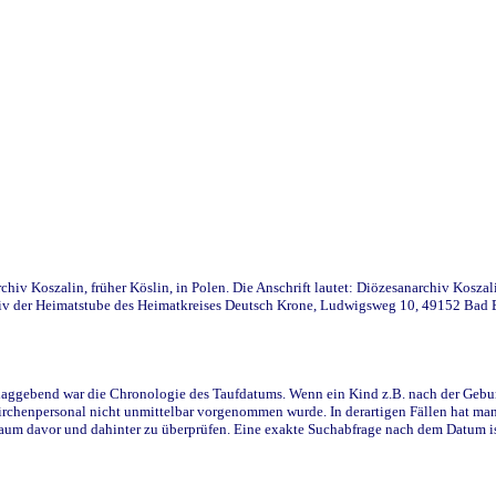
iv Koszalin, früher Köslin, in Polen. Die Anschrift lautet: Diözesanarchiv Koszal
v der Heimatstube des Heimatkreises Deutsch Krone, Ludwigsweg 10, 49152 Bad Ess
ggebend war die Chronologie des Taufdatums. Wenn ein Kind z.B. nach der Geburt 
rchenpersonal nicht unmittelbar vorgenommen wurde. In derartigen Fällen hat man d
raum davor und dahinter zu überprüfen. Eine exakte Suchabfrage nach dem Datum i