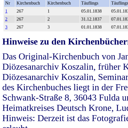
Nr
Kirchenbuch
Kirchenbuch
Täuflings
Täufling
1
267
1
05.01.1838
05.01.18
2
267
2
31.12.1837
07.01.18
3
267
3
01.01.1838
07.01.18
Hinweise zu den Kirchenbücher
Das Original-Kirchenbuch von Jan
Diözesanarchiv Koszalin, früher Kö
Diözesanarchiv Koszalin, Seminar
des Kirchenbuches liegt in der Fr
Schwank-Straße 8, 36043 Fulda u
Heimatkreises Deutsch Krone, Lu
Hinweis: Derzeit ist das Fotograf