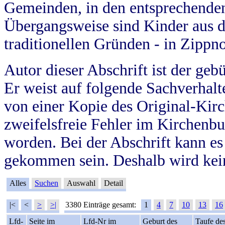
Gemeinden, in den entsprechende
Übergangsweise sind Kinder aus 
traditionellen Gründen - in Zippn
Autor dieser Abschrift ist der geb
Er weist auf folgende Sachverhalte
von einer Kopie des Original-Kirc
zweifelsfreie Fehler im Kirchenbuc
worden. Bei der Abschrift kann e
gekommen sein. Deshalb wird kein
Alles
Suchen
Auswahl
Detail
|<
<
>
>|
3380 Einträge gesamt:
1
4
7
10
13
16
Lfd-
Seite im
Lfd-Nr im
Geburt des
Taufe de