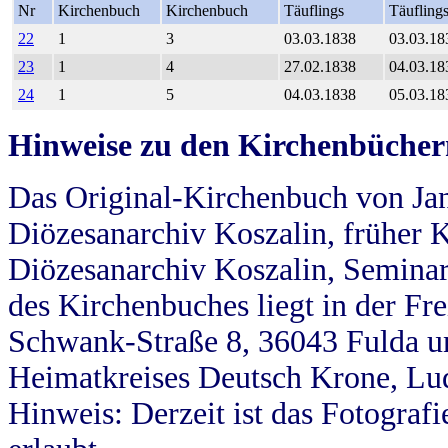
Nr
Kirchenbuch
Kirchenbuch
Täuflings
Täufling
22
1
3
03.03.1838
03.03.18
23
1
4
27.02.1838
04.03.18
24
1
5
04.03.1838
05.03.18
Hinweise zu den Kirchenbücher
Das Original-Kirchenbuch von Jan
Diözesanarchiv Koszalin, früher Kö
Diözesanarchiv Koszalin, Seminar
des Kirchenbuches liegt in der Fr
Schwank-Straße 8, 36043 Fulda u
Heimatkreises Deutsch Krone, Lu
Hinweis: Derzeit ist das Fotograf