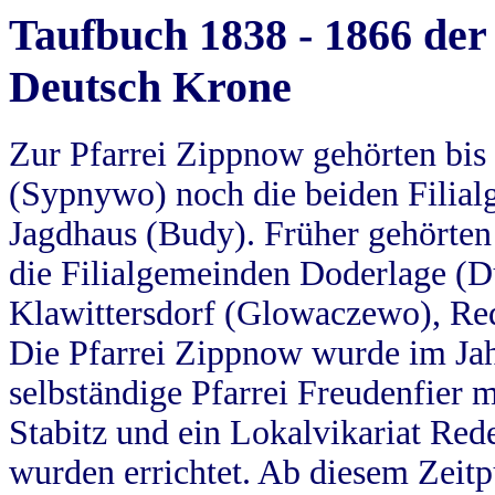
Taufbuch 1838 - 1866 der
Deutsch Krone
Zur Pfarrei Zippnow gehörten bi
(Sypnywo) noch die beiden Filial
Jagdhaus (Budy). Früher gehörten 
die Filialgemeinden Doderlage (D
Klawittersdorf (Glowaczewo), Red
Die Pfarrei Zippnow wurde im Jah
selbständige Pfarrei Freudenfier m
Stabitz und ein Lokalvikariat Red
wurden errichtet. Ab diesem Zeitp