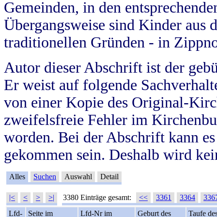
Gemeinden, in den entsprechende
Übergangsweise sind Kinder aus 
traditionellen Gründen - in Zippn
Autor dieser Abschrift ist der geb
Er weist auf folgende Sachverhalte
von einer Kopie des Original-Kirc
zweifelsfreie Fehler im Kirchenbuc
worden. Bei der Abschrift kann e
gekommen sein. Deshalb wird kein
Alles
Suchen
Auswahl
Detail
|<
<
>
>|
3380 Einträge gesamt:
<<
3361
3364
336
Lfd-
Seite im
Lfd-Nr im
Geburt des
Taufe de