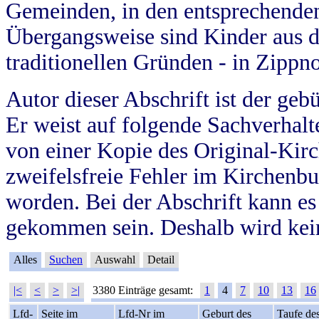
Gemeinden, in den entsprechende
Übergangsweise sind Kinder aus 
traditionellen Gründen - in Zippn
Autor dieser Abschrift ist der geb
Er weist auf folgende Sachverhalte
von einer Kopie des Original-Kirc
zweifelsfreie Fehler im Kirchenbuc
worden. Bei der Abschrift kann e
gekommen sein. Deshalb wird kein
Alles
Suchen
Auswahl
Detail
|<
<
>
>|
3380 Einträge gesamt:
1
4
7
10
13
16
Lfd-
Seite im
Lfd-Nr im
Geburt des
Taufe de