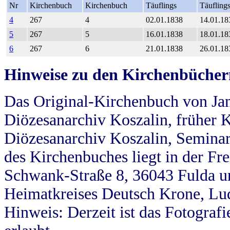
Nr
Kirchenbuch
Kirchenbuch
Täuflings
Täufling
4
267
4
02.01.1838
14.01.18
5
267
5
16.01.1838
18.01.18
6
267
6
21.01.1838
26.01.18
Hinweise zu den Kirchenbücher
Das Original-Kirchenbuch von Jan
Diözesanarchiv Koszalin, früher Kö
Diözesanarchiv Koszalin, Seminar
des Kirchenbuches liegt in der Fr
Schwank-Straße 8, 36043 Fulda u
Heimatkreises Deutsch Krone, Lu
Hinweis: Derzeit ist das Fotograf