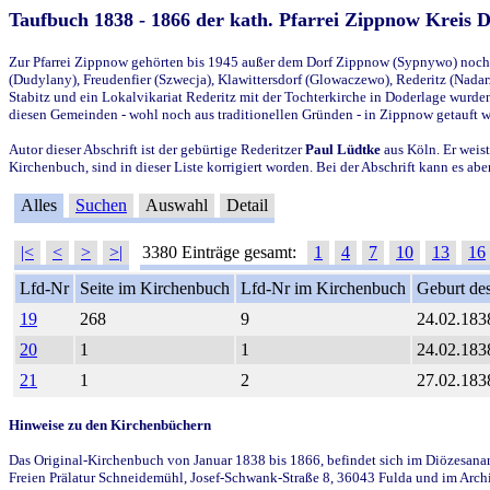
Taufbuch 1838 - 1866 der kath. Pfarrei Zippnow Kreis 
Zur Pfarrei Zippnow gehörten bis 1945 außer dem Dorf Zippnow (Sypnywo) noch d
(Dudylany), Freudenfier (Szwecja), Klawittersdorf (Glowaczewo), Rederitz (Nadarz
Stabitz und ein Lokalvikariat Rederitz mit der Tochterkirche in Doderlage wurd
diesen Gemeinden - wohl noch aus traditionellen Gründen - in Zippnow getauft 
Autor dieser Abschrift ist der gebürtige Rederitzer
Paul Lüdtke
aus Köln. Er weist
Kirchenbuch, sind in dieser Liste korrigiert worden. Bei der Abschrift kann es 
Alles
Suchen
Auswahl
Detail
|<
<
>
>|
3380 Einträge gesamt:
1
4
7
10
13
16
Lfd-Nr
Seite im Kirchenbuch
Lfd-Nr im Kirchenbuch
Geburt des
19
268
9
24.02.183
20
1
1
24.02.183
21
1
2
27.02.183
Hinweise zu den Kirchenbüchern
Das Original-Kirchenbuch von Januar 1838 bis 1866, befindet sich im Diözesanarch
Freien Prälatur Schneidemühl, Josef-Schwank-Straße 8, 36043 Fulda und im Archi