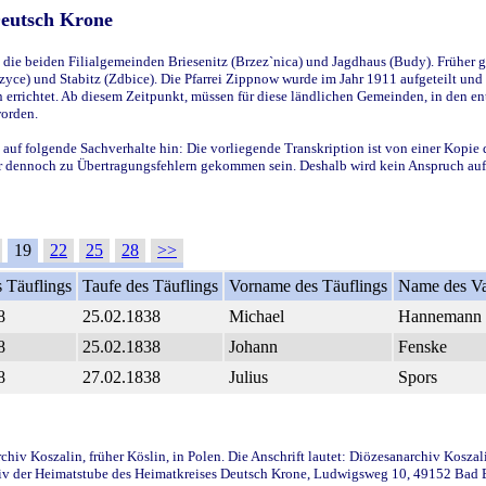
Deutsch Krone
ie beiden Filialgemeinden Briesenitz (Brzez`nica) und Jagdhaus (Budy). Früher g
yce) und Stabitz (Zdbice). Die Pfarrei Zippnow wurde im Jahr 1911 aufgeteilt und e
en errichtet. Ab diesem Zeitpunkt, müssen für diese ländlichen Gemeinden, in den
worden.
 auf folgende Sachverhalte hin: Die vorliegende Transkription ist von einer Kopie 
aber dennoch zu Übertragungsfehlern gekommen sein. Deshalb wird kein Anspruch auf 
19
22
25
28
>>
 Täuflings
Taufe des Täuflings
Vorname des Täuflings
Name des Va
8
25.02.1838
Michael
Hannemann
8
25.02.1838
Johann
Fenske
8
27.02.1838
Julius
Spors
iv Koszalin, früher Köslin, in Polen. Die Anschrift lautet: Diözesanarchiv Koszal
v der Heimatstube des Heimatkreises Deutsch Krone, Ludwigsweg 10, 49152 Bad Ess