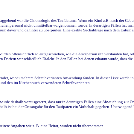
ggebend war die Chronologie des Taufdatums. Wenn ein Kind z.B. nach der Geburt 
rchenpersonal nicht unmittelbar vorgenommen wurde. In derartigen Fällen hat man d
raum davor und dahinter zu überprüfen. Eine exakte Suchabfrage nach dem Datum i
den offensichtlich so aufgeschrieben, wie die Amtsperson ihn verstanden hat, ode
n Dörfern war schließlich Dialekt. In den Fällen bei denen erkannt wurde, dass di
t, wobei mehrere Schreibvarianten Anwendung fanden. In dieser Liste wurde in de
n und den im Kirchenbuch verwendeten Schreibvarianten.
wurde deshalb vorausgesetzt, dass nur in derartigen Fällen eine Abweichung zur O
eshalb ist bei der Ortsangabe für den Taufpaten ein Vorbehalt gegeben. Überwiegen
weitere Angaben wie z. B. eine Heirat, wurden nicht übernommen.