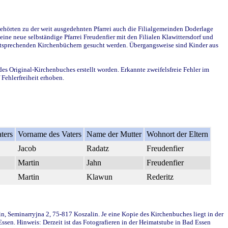
ehörten zu der weit ausgedehnten Pfarrei auch die Filialgemeinden Doderlage
ine neue selbständige Pfarrei Freudenfier mit den Filialen Klawittersdorf und
 entsprechenden Kirchenbüchern gesucht werden. Übergangsweise sind Kinder aus
des Original-Kirchenbuches erstellt worden. Erkannte zweifelsfreie Fehler im
Fehlerfreiheit erhoben.
ters
Vorname des Vaters
Name der Mutter
Wohnort der Eltern
Jacob
Radatz
Freudenfier
Martin
Jahn
Freudenfier
Martin
Klawun
Rederitz
in, Seminarryjna 2, 75-817 Koszalin. Je eine Kopie des Kirchenbuches liegt in der
en. Hinweis: Derzeit ist das Fotografieren in der Heimatstube in Bad Essen