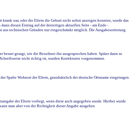
krank war, oder die Eltern die Geburt nicht sofort anzeigen konnten, wurde das
ann diesen Eintrag auf der derzeitigen aktuellen Seite - am Ende -
st aus technischen Gründen nur eingeschränkt möglich. Die Ausgabesortierung
r besser gesagt, wie die Bewohner ihn ausgesprochen haben. Später dann so
e Schreibweise nicht richtig ist, wurden Korrekturen vorgenommen.
r Spalte Wohnort der Eltern, grundsätzlich der deutsche Ortsname eingetragen.
rtsangabe der Eltern vorliegt, wenn diese auch angegeben wurde. Hierbei wurde
d kann man aber von der Richtigkeit dieser Angabe ausgehen.