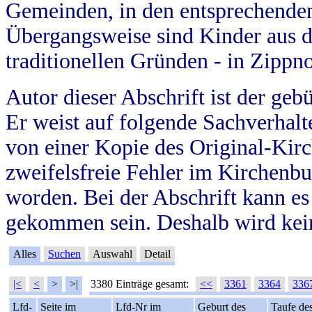
Gemeinden, in den entsprechende
Übergangsweise sind Kinder aus 
traditionellen Gründen - in Zippn
Autor dieser Abschrift ist der geb
Er weist auf folgende Sachverhalte
von einer Kopie des Original-Kirc
zweifelsfreie Fehler im Kirchenbuc
worden. Bei der Abschrift kann e
gekommen sein. Deshalb wird kein
Alles
Suchen
Auswahl
Detail
|<
<
>
>|
3380 Einträge gesamt:
<<
3361
3364
336
Lfd-
Seite im
Lfd-Nr im
Geburt des
Taufe de