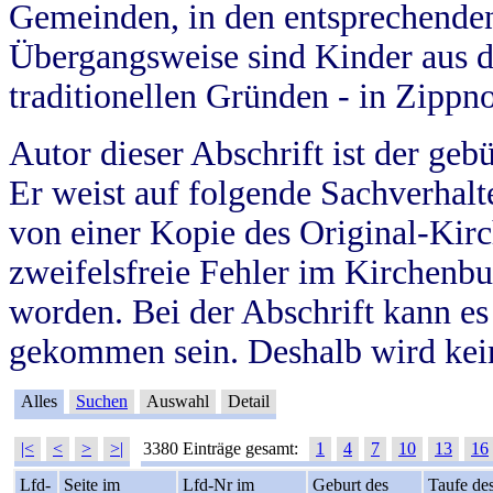
Gemeinden, in den entsprechende
Übergangsweise sind Kinder aus 
traditionellen Gründen - in Zippn
Autor dieser Abschrift ist der geb
Er weist auf folgende Sachverhalte
von einer Kopie des Original-Kirc
zweifelsfreie Fehler im Kirchenbuc
worden. Bei der Abschrift kann e
gekommen sein. Deshalb wird kein
Alles
Suchen
Auswahl
Detail
|<
<
>
>|
3380 Einträge gesamt:
1
4
7
10
13
16
Lfd-
Seite im
Lfd-Nr im
Geburt des
Taufe de