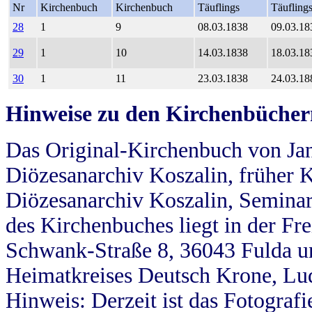
Nr
Kirchenbuch
Kirchenbuch
Täuflings
Täufling
28
1
9
08.03.1838
09.03.18
29
1
10
14.03.1838
18.03.18
30
1
11
23.03.1838
24.03.18
Hinweise zu den Kirchenbücher
Das Original-Kirchenbuch von Jan
Diözesanarchiv Koszalin, früher Kö
Diözesanarchiv Koszalin, Seminar
des Kirchenbuches liegt in der Fr
Schwank-Straße 8, 36043 Fulda u
Heimatkreises Deutsch Krone, Lu
Hinweis: Derzeit ist das Fotograf