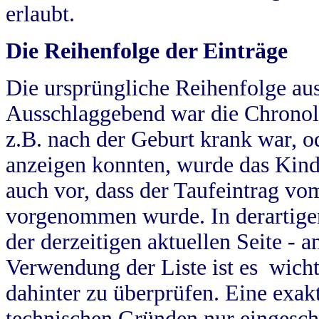
erlaubt.
Die Reihenfolge der Einträge
Die ursprüngliche Reihenfolge au
Ausschlaggebend war die Chronol
z.B. nach der Geburt krank war, od
anzeigen konnten, wurde das Kind
auch vor, dass der Taufeintrag vo
vorgenommen wurde. In derartigen
der derzeitigen aktuellen Seite -
Verwendung der Liste ist es wich
dahinter zu überprüfen. Eine exa
technischen Gründen nur eingesch