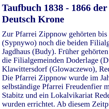
Taufbuch 1838 - 1866 der
Deutsch Krone
Zur Pfarrei Zippnow gehörten bi
(Sypnywo) noch die beiden Filial
Jagdhaus (Budy). Früher gehörten 
die Filialgemeinden Doderlage (D
Klawittersdorf (Glowaczewo), Red
Die Pfarrei Zippnow wurde im Jah
selbständige Pfarrei Freudenfier m
Stabitz und ein Lokalvikariat Red
wurden errichtet. Ab diesem Zeitp