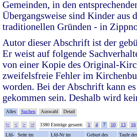
Gemeinden, in den entsprechende
Übergangsweise sind Kinder aus 
traditionellen Gründen - in Zippn
Autor dieser Abschrift ist der geb
Er weist auf folgende Sachverhalte
von einer Kopie des Original-Kirc
zweifelsfreie Fehler im Kirchenbuc
worden. Bei der Abschrift kann e
gekommen sein. Deshalb wird kein
Alles
Suchen
Auswahl
Detail
|<
<
>
>|
3380 Einträge gesamt:
1
4
7
10
13
16
Lfd-
Seite im
Lfd-Nr im
Geburt des
Taufe de