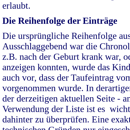
erlaubt.
Die Reihenfolge der Einträge
Die ursprüngliche Reihenfolge au
Ausschlaggebend war die Chronol
z.B. nach der Geburt krank war, od
anzeigen konnten, wurde das Kind
auch vor, dass der Taufeintrag vo
vorgenommen wurde. In derartigen
der derzeitigen aktuellen Seite -
Verwendung der Liste ist es wich
dahinter zu überprüfen. Eine exa
technischen Gründen nur eingesch