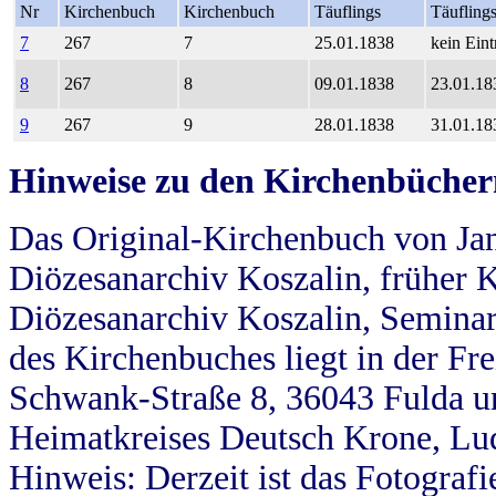
Nr
Kirchenbuch
Kirchenbuch
Täuflings
Täufling
7
267
7
25.01.1838
kein Eint
8
267
8
09.01.1838
23.01.18
9
267
9
28.01.1838
31.01.18
Hinweise zu den Kirchenbücher
Das Original-Kirchenbuch von Jan
Diözesanarchiv Koszalin, früher Kö
Diözesanarchiv Koszalin, Seminar
des Kirchenbuches liegt in der Fr
Schwank-Straße 8, 36043 Fulda u
Heimatkreises Deutsch Krone, Lu
Hinweis: Derzeit ist das Fotograf