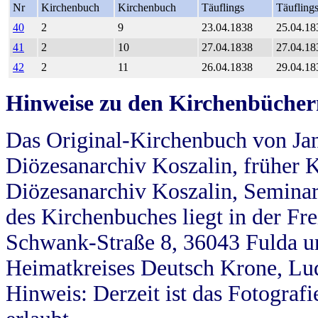
Nr
Kirchenbuch
Kirchenbuch
Täuflings
Täufling
40
2
9
23.04.1838
25.04.18
41
2
10
27.04.1838
27.04.18
42
2
11
26.04.1838
29.04.18
Hinweise zu den Kirchenbücher
Das Original-Kirchenbuch von Jan
Diözesanarchiv Koszalin, früher Kö
Diözesanarchiv Koszalin, Seminar
des Kirchenbuches liegt in der Fr
Schwank-Straße 8, 36043 Fulda u
Heimatkreises Deutsch Krone, Lu
Hinweis: Derzeit ist das Fotograf