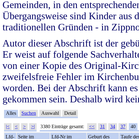
Gemeinden, in den entsprechende
Übergangsweise sind Kinder aus 
traditionellen Gründen - in Zippn
Autor dieser Abschrift ist der geb
Er weist auf folgende Sachverhalte
von einer Kopie des Original-Kirc
zweifelsfreie Fehler im Kirchenbuc
worden. Bei der Abschrift kann e
gekommen sein. Deshalb wird kein
Alles
Suchen
Auswahl
Detail
|<
<
>
>|
3380 Einträge gesamt:
<<
31
34
37
40
Lfd-
Seite im
Lfd-Nr im
Geburt des
Taufe de