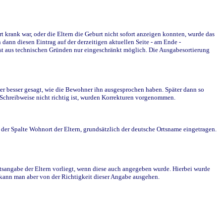
krank war, oder die Eltern die Geburt nicht sofort anzeigen konnten, wurde das
ann diesen Eintrag auf der derzeitigen aktuellen Seite - am Ende -
st aus technischen Gründen nur eingeschränkt möglich. Die Ausgabesortierung
r besser gesagt, wie die Bewohner ihn ausgesprochen haben. Später dann so
e Schreibweise nicht richtig ist, wurden Korrekturen vorgenommen.
r Spalte Wohnort der Eltern, grundsätzlich der deutsche Ortsname eingetragen.
rtsangabe der Eltern vorliegt, wenn diese auch angegeben wurde. Hierbei wurde
d kann man aber von der Richtigkeit dieser Angabe ausgehen.