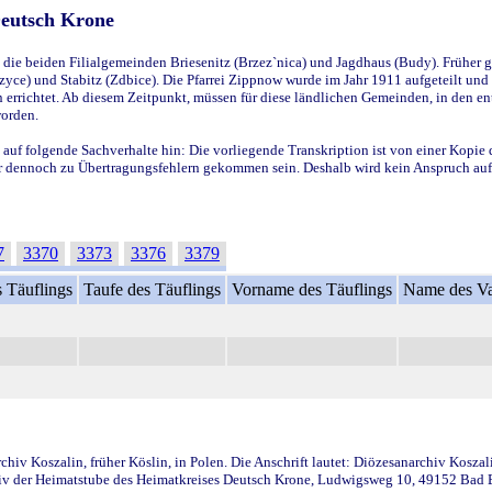
Deutsch Krone
ie beiden Filialgemeinden Briesenitz (Brzez`nica) und Jagdhaus (Budy). Früher g
yce) und Stabitz (Zdbice). Die Pfarrei Zippnow wurde im Jahr 1911 aufgeteilt und e
en errichtet. Ab diesem Zeitpunkt, müssen für diese ländlichen Gemeinden, in den
worden.
 auf folgende Sachverhalte hin: Die vorliegende Transkription ist von einer Kopie 
aber dennoch zu Übertragungsfehlern gekommen sein. Deshalb wird kein Anspruch auf 
7
3370
3373
3376
3379
 Täuflings
Taufe des Täuflings
Vorname des Täuflings
Name des Va
iv Koszalin, früher Köslin, in Polen. Die Anschrift lautet: Diözesanarchiv Koszal
v der Heimatstube des Heimatkreises Deutsch Krone, Ludwigsweg 10, 49152 Bad Ess