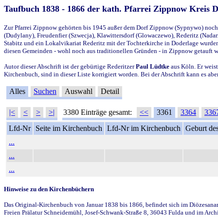
Taufbuch 1838 - 1866 der kath. Pfarrei Zippnow Kreis 
Zur Pfarrei Zippnow gehörten bis 1945 außer dem Dorf Zippnow (Sypnywo) noch d
(Dudylany), Freudenfier (Szwecja), Klawittersdorf (Glowaczewo), Rederitz (Nadarz
Stabitz und ein Lokalvikariat Rederitz mit der Tochterkirche in Doderlage wurd
diesen Gemeinden - wohl noch aus traditionellen Gründen - in Zippnow getauft 
Autor dieser Abschrift ist der gebürtige Rederitzer
Paul Lüdtke
aus Köln. Er weist
Kirchenbuch, sind in dieser Liste korrigiert worden. Bei der Abschrift kann es 
Alles
Suchen
Auswahl
Detail
|<
<
>
>|
3380 Einträge gesamt:
<<
3361
3364
336
Lfd-Nr
Seite im Kirchenbuch
Lfd-Nr im Kirchenbuch
Geburt des
...
...
...
Hinweise zu den Kirchenbüchern
Das Original-Kirchenbuch von Januar 1838 bis 1866, befindet sich im Diözesanarch
Freien Prälatur Schneidemühl, Josef-Schwank-Straße 8, 36043 Fulda und im Archi