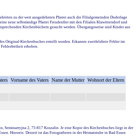
ehörten zu der weit ausgedehnten Pfarrei auch die Filialgemeinden Doderlage
ine neue selbständige Pfarrei Freudenfier mit den Filialen Klawittersdorf und
 entsprechenden Kirchenbüchern gesucht werden. Übergangsweise sind Kinder aus
des Original-Kirchenbuches erstellt worden. Erkannte zweifelsfreie Fehler im
Fehlerfreiheit erhoben.
ters
Vorname des Vaters
Name der Mutter
Wohnort der Eltern
in, Seminarryjna 2, 75-817 Koszalin. Je eine Kopie des Kirchenbuches liegt in der
en. Hinweis: Derzeit ist das Fotografieren in der Heimatstube in Bad Essen