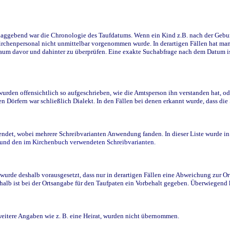
ggebend war die Chronologie des Taufdatums. Wenn ein Kind z.B. nach der Geburt 
rchenpersonal nicht unmittelbar vorgenommen wurde. In derartigen Fällen hat man d
raum davor und dahinter zu überprüfen. Eine exakte Suchabfrage nach dem Datum i
den offensichtlich so aufgeschrieben, wie die Amtsperson ihn verstanden hat, ode
n Dörfern war schließlich Dialekt. In den Fällen bei denen erkannt wurde, dass di
t, wobei mehrere Schreibvarianten Anwendung fanden. In dieser Liste wurde in de
n und den im Kirchenbuch verwendeten Schreibvarianten.
wurde deshalb vorausgesetzt, dass nur in derartigen Fällen eine Abweichung zur O
eshalb ist bei der Ortsangabe für den Taufpaten ein Vorbehalt gegeben. Überwiegen
weitere Angaben wie z. B. eine Heirat, wurden nicht übernommen.