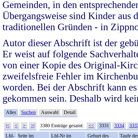
Gemeinden, in den entsprechende
Übergangsweise sind Kinder aus 
traditionellen Gründen - in Zippn
Autor dieser Abschrift ist der geb
Er weist auf folgende Sachverhalte
von einer Kopie des Original-Kirc
zweifelsfreie Fehler im Kirchenbuc
worden. Bei der Abschrift kann e
gekommen sein. Deshalb wird kein
Alles
Suchen
Auswahl
Detail
|<
<
>
>|
3380 Einträge gesamt:
<<
3331
3334
333
Lfd-
Seite im
Lfd-Nr im
Geburt des
Taufe de