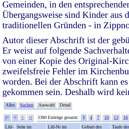
Gemeinden, in den entsprechende
Übergangsweise sind Kinder aus 
traditionellen Gründen - in Zippn
Autor dieser Abschrift ist der geb
Er weist auf folgende Sachverhalte
von einer Kopie des Original-Kirc
zweifelsfreie Fehler im Kirchenbuc
worden. Bei der Abschrift kann e
gekommen sein. Deshalb wird kein
Alles
Suchen
Auswahl
Detail
|<
<
>
>|
3380 Einträge gesamt:
1
4
7
10
13
16
Lfd-
Seite im
Lfd-Nr im
Geburt des
Taufe de