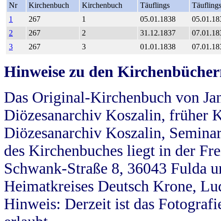
Nr
Kirchenbuch
Kirchenbuch
Täuflings
Täufling
1
267
1
05.01.1838
05.01.18
2
267
2
31.12.1837
07.01.18
3
267
3
01.01.1838
07.01.18
Hinweise zu den Kirchenbücher
Das Original-Kirchenbuch von Jan
Diözesanarchiv Koszalin, früher Kö
Diözesanarchiv Koszalin, Seminar
des Kirchenbuches liegt in der Fr
Schwank-Straße 8, 36043 Fulda u
Heimatkreises Deutsch Krone, Lu
Hinweis: Derzeit ist das Fotograf