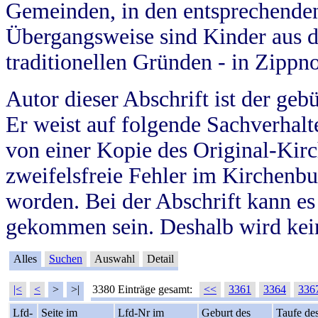
Gemeinden, in den entsprechende
Übergangsweise sind Kinder aus 
traditionellen Gründen - in Zippn
Autor dieser Abschrift ist der geb
Er weist auf folgende Sachverhalte
von einer Kopie des Original-Kirc
zweifelsfreie Fehler im Kirchenbuc
worden. Bei der Abschrift kann e
gekommen sein. Deshalb wird kein
Alles
Suchen
Auswahl
Detail
|<
<
>
>|
3380 Einträge gesamt:
<<
3361
3364
336
Lfd-
Seite im
Lfd-Nr im
Geburt des
Taufe de