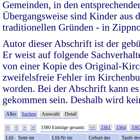
Gemeinden, in den entsprechende
Übergangsweise sind Kinder aus 
traditionellen Gründen - in Zippn
Autor dieser Abschrift ist der geb
Er weist auf folgende Sachverhalte
von einer Kopie des Original-Kirc
zweifelsfreie Fehler im Kirchenbuc
worden. Bei der Abschrift kann e
gekommen sein. Deshalb wird kein
Alles
Suchen
Auswahl
Detail
|<
<
>
>|
3380 Einträge gesamt:
<<
3361
3364
336
Lfd-
Seite im
Lfd-Nr im
Geburt des
Taufe de