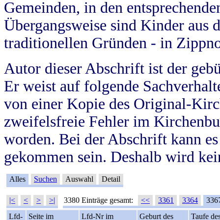
Gemeinden, in den entsprechende
Übergangsweise sind Kinder aus 
traditionellen Gründen - in Zippn
Autor dieser Abschrift ist der geb
Er weist auf folgende Sachverhalte
von einer Kopie des Original-Kirc
zweifelsfreie Fehler im Kirchenbuc
worden. Bei der Abschrift kann e
gekommen sein. Deshalb wird kein
Alles
Suchen
Auswahl
Detail
|<
<
>
>|
3380 Einträge gesamt:
<<
3361
3364
336
Lfd-
Seite im
Lfd-Nr im
Geburt des
Taufe de