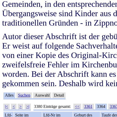
Gemeinden, in den entsprechende
Übergangsweise sind Kinder aus 
traditionellen Gründen - in Zippn
Autor dieser Abschrift ist der geb
Er weist auf folgende Sachverhalte
von einer Kopie des Original-Kirc
zweifelsfreie Fehler im Kirchenbuc
worden. Bei der Abschrift kann e
gekommen sein. Deshalb wird kein
Alles
Suchen
Auswahl
Detail
|<
<
>
>|
3380 Einträge gesamt:
<<
3361
3364
336
Lfd-
Seite im
Lfd-Nr im
Geburt des
Taufe de