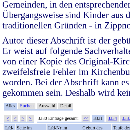
Gemeinden, in den entsprechende
Übergangsweise sind Kinder aus 
traditionellen Gründen - in Zippn
Autor dieser Abschrift ist der geb
Er weist auf folgende Sachverhalte
von einer Kopie des Original-Kirc
zweifelsfreie Fehler im Kirchenbuc
worden. Bei der Abschrift kann e
gekommen sein. Deshalb wird kein
Alles
Suchen
Auswahl
Detail
|<
<
>
>|
3380 Einträge gesamt:
<<
3331
3334
333
Lfd-
Seite im
Lfd-Nr im
Geburt des
Taufe de