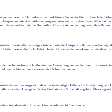
ggebend war die Chronologie des Taufdatums. Wenn ein Kind z.B. nach der Geburt 
rchenpersonal nicht unmittelbar vorgenommen wurde. In derartigen Fällen hat man d
raum davor und dahinter zu überprüfen. Eine exakte Suchabfrage nach dem Datum i
den offensichtlich so aufgeschrieben, wie die Amtsperson ihn verstanden hat, ode
n Dörfern war schließlich Dialekt. In den Fällen bei denen erkannt wurde, dass di
t, wobei mehrere Schreibvarianten Anwendung fanden. In dieser Liste wurde in de
n und den im Kirchenbuch verwendeten Schreibvarianten.
wurde deshalb vorausgesetzt, dass nur in derartigen Fällen eine Abweichung zur O
eshalb ist bei der Ortsangabe für den Taufpaten ein Vorbehalt gegeben. Überwiegen
weitere Angaben wie z. B. eine Heirat, wurden nicht übernommen.