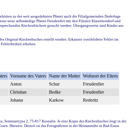
ehörten zu der weit ausgedehnten Pfarrei auch die Filialgemeinden Doderlage
ine neue selbständige Pfarrei Freudenfier mit den Filialen Klawittersdorf und
 entsprechenden Kirchenbüchern gesucht werden. Übergangsweise sind Kinder aus
des Original-Kirchenbuches erstellt worden. Erkannte zweifelsfreie Fehler im
Fehlerfreiheit erhoben.
ters
Vorname des Vaters
Name der Mutter
Wohnort der Eltern
Anton
Schur
Freudenfier
Christian
Bedke
Freudenfier
Johann
Karkow
Rederitz
in, Seminarryjna 2, 75-817 Koszalin. Je eine Kopie des Kirchenbuches liegt in der
en. Hinweis: Derzeit ist das Fotografieren in der Heimatstube in Bad Essen