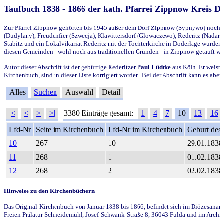
Taufbuch 1838 - 1866 der kath. Pfarrei Zippnow Kreis 
Zur Pfarrei Zippnow gehörten bis 1945 außer dem Dorf Zippnow (Sypnywo) noch d
(Dudylany), Freudenfier (Szwecja), Klawittersdorf (Glowaczewo), Rederitz (Nadarz
Stabitz und ein Lokalvikariat Rederitz mit der Tochterkirche in Doderlage wurd
diesen Gemeinden - wohl noch aus traditionellen Gründen - in Zippnow getauft 
Autor dieser Abschrift ist der gebürtige Rederitzer
Paul Lüdtke
aus Köln. Er weist
Kirchenbuch, sind in dieser Liste korrigiert worden. Bei der Abschrift kann es 
Alles
Suchen
Auswahl
Detail
|<
<
>
>|
3380 Einträge gesamt:
1
4
7
10
13
16
Lfd-Nr
Seite im Kirchenbuch
Lfd-Nr im Kirchenbuch
Geburt des
10
267
10
29.01.183
11
268
1
01.02.183
12
268
2
02.02.183
Hinweise zu den Kirchenbüchern
Das Original-Kirchenbuch von Januar 1838 bis 1866, befindet sich im Diözesanarch
Freien Prälatur Schneidemühl, Josef-Schwank-Straße 8, 36043 Fulda und im Archi