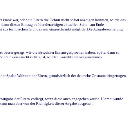
krank war, oder die Eltern die Geburt nicht sofort anzeigen konnten, wurde das
ann diesen Eintrag auf der derzeitigen aktuellen Seite - am Ende -
st aus technischen Gründen nur eingeschränkt möglich. Die Ausgabesortierung
r besser gesagt, wie die Bewohner ihn ausgesprochen haben. Später dann so
e Schreibweise nicht richtig ist, wurden Korrekturen vorgenommen.
r Spalte Wohnort der Eltern, grundsätzlich der deutsche Ortsname eingetragen.
rtsangabe der Eltern vorliegt, wenn diese auch angegeben wurde. Hierbei wurde
d kann man aber von der Richtigkeit dieser Angabe ausgehen.