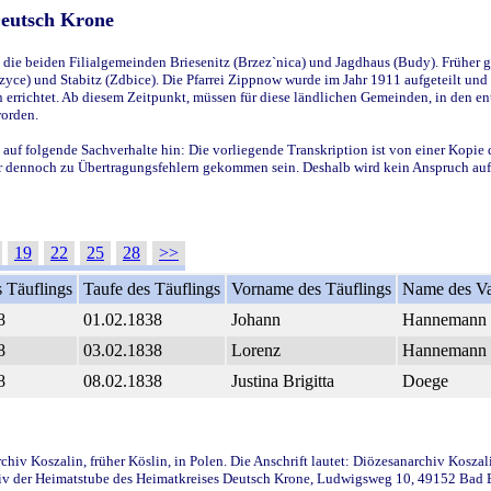
Deutsch Krone
ie beiden Filialgemeinden Briesenitz (Brzez`nica) und Jagdhaus (Budy). Früher g
yce) und Stabitz (Zdbice). Die Pfarrei Zippnow wurde im Jahr 1911 aufgeteilt und e
en errichtet. Ab diesem Zeitpunkt, müssen für diese ländlichen Gemeinden, in den
worden.
 auf folgende Sachverhalte hin: Die vorliegende Transkription ist von einer Kopie 
aber dennoch zu Übertragungsfehlern gekommen sein. Deshalb wird kein Anspruch auf 
19
22
25
28
>>
 Täuflings
Taufe des Täuflings
Vorname des Täuflings
Name des Va
8
01.02.1838
Johann
Hannemann
8
03.02.1838
Lorenz
Hannemann
8
08.02.1838
Justina Brigitta
Doege
iv Koszalin, früher Köslin, in Polen. Die Anschrift lautet: Diözesanarchiv Koszal
v der Heimatstube des Heimatkreises Deutsch Krone, Ludwigsweg 10, 49152 Bad Ess