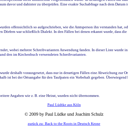
raum davor und dahinter zu überprüfen. Eine exakte Suchabfrage nach dem Datum i
den offensichtlich so aufgeschrieben, wie die Amtsperson ihn verstanden hat, ode
n Dörfern war schließlich Dialekt. In den Fällen bei denen erkannt wurde, dass di
t, wobei mehrere Schreibvarianten Anwendung fanden. In dieser Liste wurde in de
n und den im Kirchenbuch verwendeten Schreibvarianten.
wurde deshalb vorausgesetzt, dass nur in derartigen Fällen eine Abweichung zur O
eshalb ist bei der Ortsangabe für den Taufpaten ein Vorbehalt gegeben. Überwiegen
weitere Angaben wie z. B. eine Heirat, wurden nicht übernommen.
Paul Lüdtke aus Köln
© 2009 by Paul Lüdke und Joachim Schulz
zurück zu: Back to the Roots in Deutsch Krone