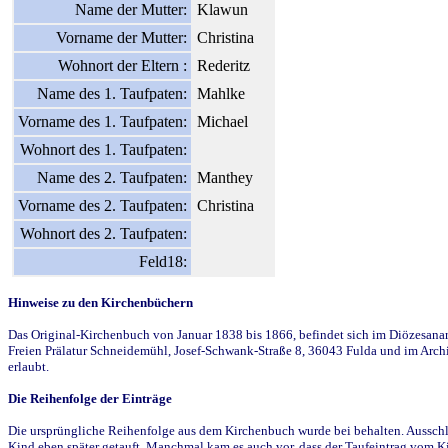
Name der Mutter:
Klawun
Vorname der Mutter:
Christina
Wohnort der Eltern :
Rederitz
Name des 1. Taufpaten:
Mahlke
Vorname des 1. Taufpaten:
Michael
Wohnort des 1. Taufpaten:
Name des 2. Taufpaten:
Manthey
Vorname des 2. Taufpaten:
Christina
Wohnort des 2. Taufpaten:
Feld18:
Hinweise zu den Kirchenbüchern
Das Original-Kirchenbuch von Januar 1838 bis 1866, befindet sich im Diözesanarch
Freien Prälatur Schneidemühl, Josef-Schwank-Straße 8, 36043 Fulda und im Archi
erlaubt.
Die Reihenfolge der Einträge
Die ursprüngliche Reihenfolge aus dem Kirchenbuch wurde bei behalten. Ausschla
Kind eben später getauft. Manchmal kam es auch vor, dass der Taufeintrag vom Ki