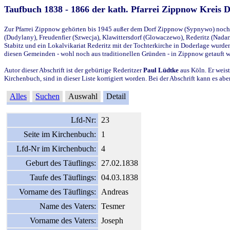
Taufbuch 1838 - 1866 der kath. Pfarrei Zippnow Kreis 
Zur Pfarrei Zippnow gehörten bis 1945 außer dem Dorf Zippnow (Sypnywo) noch d
(Dudylany), Freudenfier (Szwecja), Klawittersdorf (Glowaczewo), Rederitz (Nadarz
Stabitz und ein Lokalvikariat Rederitz mit der Tochterkirche in Doderlage wurd
diesen Gemeinden - wohl noch aus traditionellen Gründen - in Zippnow getauft 
Autor dieser Abschrift ist der gebürtige Rederitzer
Paul Lüdtke
aus Köln. Er weist
Kirchenbuch, sind in dieser Liste korrigiert worden. Bei der Abschrift kann es 
Alles
Suchen
Auswahl
Detail
Lfd-Nr:
23
Seite im Kirchenbuch:
1
Lfd-Nr im Kirchenbuch:
4
Geburt des Täuflings:
27.02.1838
Taufe des Täuflings:
04.03.1838
Vorname des Täuflings:
Andreas
Name des Vaters:
Tesmer
Vorname des Vaters:
Joseph