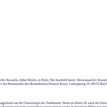
iv Koszalin, früher Köslin, in Polen. Die Anschrift lautet: Diözesanarchiv Koszal
v der Heimatstube des Heimatkreises Deutsch Krone, Ludwigsweg 10, 49152 Bad Ess
ggebend war die Chronologie des Taufdatums. Wenn ein Kind z.B. nach der Geburt 
rchenpersonal nicht unmittelbar vorgenommen wurde. In derartigen Fällen hat man d