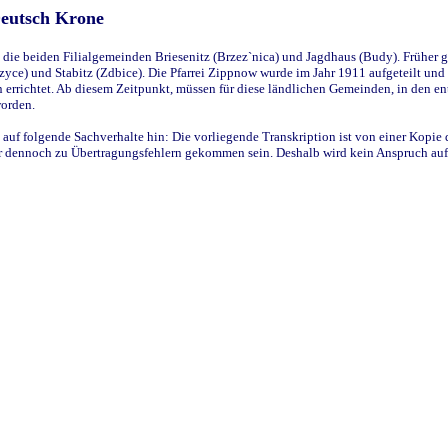
Deutsch Krone
ie beiden Filialgemeinden Briesenitz (Brzez`nica) und Jagdhaus (Budy). Früher g
yce) und Stabitz (Zdbice). Die Pfarrei Zippnow wurde im Jahr 1911 aufgeteilt und e
en errichtet. Ab diesem Zeitpunkt, müssen für diese ländlichen Gemeinden, in den
worden.
 auf folgende Sachverhalte hin: Die vorliegende Transkription ist von einer Kopie 
aber dennoch zu Übertragungsfehlern gekommen sein. Deshalb wird kein Anspruch auf 