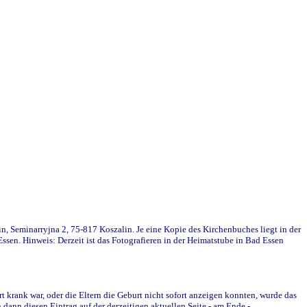
in, Seminarryjna 2, 75-817 Koszalin. Je eine Kopie des Kirchenbuches liegt in der
en. Hinweis: Derzeit ist das Fotografieren in der Heimatstube in Bad Essen
krank war, oder die Eltern die Geburt nicht sofort anzeigen konnten, wurde das
ann diesen Eintrag auf der derzeitigen aktuellen Seite - am Ende -