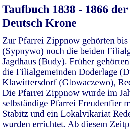
Taufbuch 1838 - 1866 der
Deutsch Krone
Zur Pfarrei Zippnow gehörten bi
(Sypnywo) noch die beiden Filial
Jagdhaus (Budy). Früher gehörten 
die Filialgemeinden Doderlage (D
Klawittersdorf (Glowaczewo), Red
Die Pfarrei Zippnow wurde im Jah
selbständige Pfarrei Freudenfier m
Stabitz und ein Lokalvikariat Red
wurden errichtet. Ab diesem Zeitp