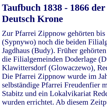
Taufbuch 1838 - 1866 der
Deutsch Krone
Zur Pfarrei Zippnow gehörten bi
(Sypnywo) noch die beiden Filial
Jagdhaus (Budy). Früher gehörten 
die Filialgemeinden Doderlage (D
Klawittersdorf (Glowaczewo), Red
Die Pfarrei Zippnow wurde im Jah
selbständige Pfarrei Freudenfier m
Stabitz und ein Lokalvikariat Red
wurden errichtet. Ab diesem Zeitp