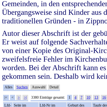
Gemeinden, in den entsprechende
Übergangsweise sind Kinder aus 
traditionellen Gründen - in Zippn
Autor dieser Abschrift ist der geb
Er weist auf folgende Sachverhalte
von einer Kopie des Original-Kirc
zweifelsfreie Fehler im Kirchenbuc
worden. Bei der Abschrift kann e
gekommen sein. Deshalb wird kein
Alles
Suchen
Auswahl
Detail
|<
<
>
>|
3380 Einträge gesamt:
1
4
7
10
13
16
Lfd-
Seite im
Lfd-Nr im
Geburt des
Taufe de