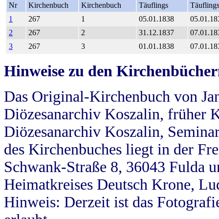
Nr
Kirchenbuch
Kirchenbuch
Täuflings
Täufling
1
267
1
05.01.1838
05.01.18
2
267
2
31.12.1837
07.01.18
3
267
3
01.01.1838
07.01.18
Hinweise zu den Kirchenbücher
Das Original-Kirchenbuch von Jan
Diözesanarchiv Koszalin, früher Kö
Diözesanarchiv Koszalin, Seminar
des Kirchenbuches liegt in der Fr
Schwank-Straße 8, 36043 Fulda u
Heimatkreises Deutsch Krone, Lu
Hinweis: Derzeit ist das Fotograf