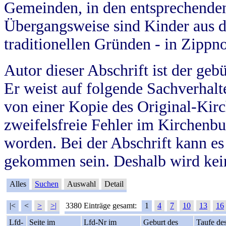
Gemeinden, in den entsprechende
Übergangsweise sind Kinder aus 
traditionellen Gründen - in Zippn
Autor dieser Abschrift ist der geb
Er weist auf folgende Sachverhalte
von einer Kopie des Original-Kirc
zweifelsfreie Fehler im Kirchenbuc
worden. Bei der Abschrift kann e
gekommen sein. Deshalb wird kein
Alles
Suchen
Auswahl
Detail
|<
<
>
>|
3380 Einträge gesamt:
1
4
7
10
13
16
Lfd-
Seite im
Lfd-Nr im
Geburt des
Taufe de