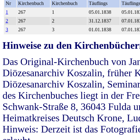
Nr
Kirchenbuch
Kirchenbuch
Täuflings
Täufling
1
267
1
05.01.1838
05.01.18
2
267
2
31.12.1837
07.01.18
3
267
3
01.01.1838
07.01.18
Hinweise zu den Kirchenbücher
Das Original-Kirchenbuch von Jan
Diözesanarchiv Koszalin, früher Kö
Diözesanarchiv Koszalin, Seminar
des Kirchenbuches liegt in der Fr
Schwank-Straße 8, 36043 Fulda u
Heimatkreises Deutsch Krone, Lu
Hinweis: Derzeit ist das Fotograf