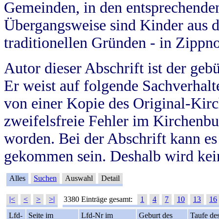
Gemeinden, in den entsprechende
Übergangsweise sind Kinder aus 
traditionellen Gründen - in Zippn
Autor dieser Abschrift ist der geb
Er weist auf folgende Sachverhalte
von einer Kopie des Original-Kirc
zweifelsfreie Fehler im Kirchenbuc
worden. Bei der Abschrift kann e
gekommen sein. Deshalb wird kein
Alles
Suchen
Auswahl
Detail
|<
<
>
>|
3380 Einträge gesamt:
1
4
7
10
13
16
Lfd-
Seite im
Lfd-Nr im
Geburt des
Taufe de