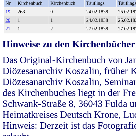
Nr
Kirchenbuch
Kirchenbuch
Täuflings
Täufling
19
268
9
24.02.1838
25.02.18
20
1
1
24.02.1838
25.02.18
21
1
2
27.02.1838
27.02.18
Hinweise zu den Kirchenbücher
Das Original-Kirchenbuch von Jan
Diözesanarchiv Koszalin, früher Kö
Diözesanarchiv Koszalin, Seminar
des Kirchenbuches liegt in der Fr
Schwank-Straße 8, 36043 Fulda u
Heimatkreises Deutsch Krone, Lu
Hinweis: Derzeit ist das Fotograf