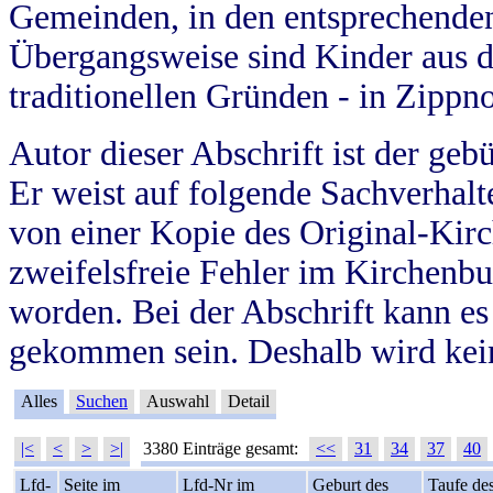
Gemeinden, in den entsprechende
Übergangsweise sind Kinder aus 
traditionellen Gründen - in Zippn
Autor dieser Abschrift ist der geb
Er weist auf folgende Sachverhalte
von einer Kopie des Original-Kirc
zweifelsfreie Fehler im Kirchenbuc
worden. Bei der Abschrift kann e
gekommen sein. Deshalb wird kein
Alles
Suchen
Auswahl
Detail
|<
<
>
>|
3380 Einträge gesamt:
<<
31
34
37
40
Lfd-
Seite im
Lfd-Nr im
Geburt des
Taufe de