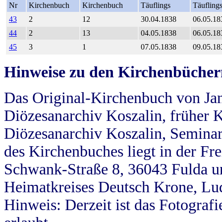
Nr
Kirchenbuch
Kirchenbuch
Täuflings
Täufling
43
2
12
30.04.1838
06.05.18
44
2
13
04.05.1838
06.05.18
45
3
1
07.05.1838
09.05.18
Hinweise zu den Kirchenbücher
Das Original-Kirchenbuch von Jan
Diözesanarchiv Koszalin, früher Kö
Diözesanarchiv Koszalin, Seminar
des Kirchenbuches liegt in der Fr
Schwank-Straße 8, 36043 Fulda u
Heimatkreises Deutsch Krone, Lu
Hinweis: Derzeit ist das Fotograf