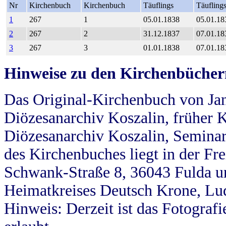
Nr
Kirchenbuch
Kirchenbuch
Täuflings
Täufling
1
267
1
05.01.1838
05.01.18
2
267
2
31.12.1837
07.01.18
3
267
3
01.01.1838
07.01.18
Hinweise zu den Kirchenbücher
Das Original-Kirchenbuch von Jan
Diözesanarchiv Koszalin, früher Kö
Diözesanarchiv Koszalin, Seminar
des Kirchenbuches liegt in der Fr
Schwank-Straße 8, 36043 Fulda u
Heimatkreises Deutsch Krone, Lu
Hinweis: Derzeit ist das Fotograf