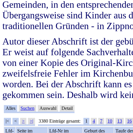
Gemeinden, in den entsprechende
Übergangsweise sind Kinder aus 
traditionellen Gründen - in Zippn
Autor dieser Abschrift ist der geb
Er weist auf folgende Sachverhalte
von einer Kopie des Original-Kirc
zweifelsfreie Fehler im Kirchenbuc
worden. Bei der Abschrift kann e
gekommen sein. Deshalb wird kein
Alles
Suchen
Auswahl
Detail
|<
<
>
>|
3380 Einträge gesamt:
1
4
7
10
13
16
Lfd-
Seite im
Lfd-Nr im
Geburt des
Taufe de