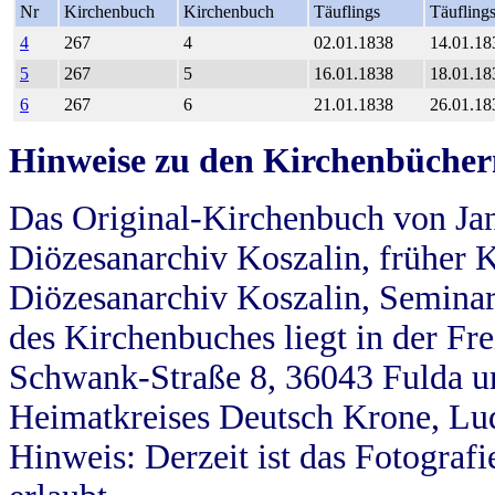
Nr
Kirchenbuch
Kirchenbuch
Täuflings
Täufling
4
267
4
02.01.1838
14.01.18
5
267
5
16.01.1838
18.01.18
6
267
6
21.01.1838
26.01.18
Hinweise zu den Kirchenbücher
Das Original-Kirchenbuch von Jan
Diözesanarchiv Koszalin, früher Kö
Diözesanarchiv Koszalin, Seminar
des Kirchenbuches liegt in der Fr
Schwank-Straße 8, 36043 Fulda u
Heimatkreises Deutsch Krone, Lu
Hinweis: Derzeit ist das Fotograf