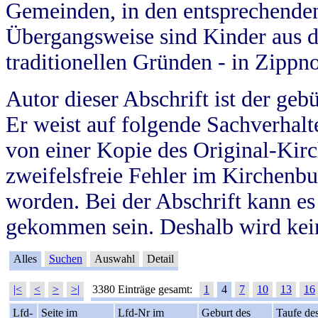
Gemeinden, in den entsprechende
Übergangsweise sind Kinder aus 
traditionellen Gründen - in Zippn
Autor dieser Abschrift ist der geb
Er weist auf folgende Sachverhalte
von einer Kopie des Original-Kirc
zweifelsfreie Fehler im Kirchenbuc
worden. Bei der Abschrift kann e
gekommen sein. Deshalb wird kein
Alles
Suchen
Auswahl
Detail
|<
<
>
>|
3380 Einträge gesamt:
1
4
7
10
13
16
Lfd-
Seite im
Lfd-Nr im
Geburt des
Taufe de