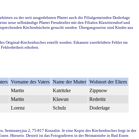
ehörten zu der weit ausgedehnten Pfarrei auch die Filialgemeinden Doderlage
ine neue selbständige Pfarrei Freudenfier mit den Filialen Klawittersdorf und
 entsprechenden Kirchenbüchern gesucht werden. Übergangsweise sind Kinder aus
des Original-Kirchenbuches erstellt worden. Erkannte zweifelsfreie Fehler im
Fehlerfreiheit erhoben.
ters
Vorname des Vaters
Name der Mutter
Wohnort der Eltern
Martin
Katritzke
Zippnow
Martin
Klawun
Rederitz
Lorenz
Schulz
Doderlage
in, Seminarryjna 2, 75-817 Koszalin. Je eine Kopie des Kirchenbuches liegt in der
en. Hinweis: Derzeit ist das Fotografieren in der Heimatstube in Bad Essen