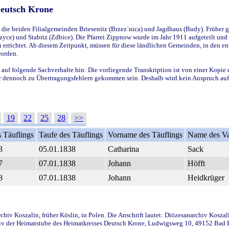
Deutsch Krone
ie beiden Filialgemeinden Briesenitz (Brzez`nica) und Jagdhaus (Budy). Früher g
yce) und Stabitz (Zdbice). Die Pfarrei Zippnow wurde im Jahr 1911 aufgeteilt und e
en errichtet. Ab diesem Zeitpunkt, müssen für diese ländlichen Gemeinden, in den
worden.
 auf folgende Sachverhalte hin: Die vorliegende Transkription ist von einer Kopie 
aber dennoch zu Übertragungsfehlern gekommen sein. Deshalb wird kein Anspruch auf 
19
22
25
28
>>
 Täuflings
Taufe des Täuflings
Vorname des Täuflings
Name des Va
8
05.01.1838
Catharina
Sack
7
07.01.1838
Johann
Höfft
8
07.01.1838
Johann
Heidkrüger
iv Koszalin, früher Köslin, in Polen. Die Anschrift lautet: Diözesanarchiv Koszal
v der Heimatstube des Heimatkreises Deutsch Krone, Ludwigsweg 10, 49152 Bad Ess