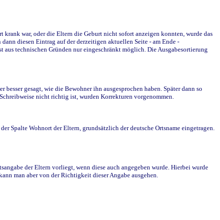
krank war, oder die Eltern die Geburt nicht sofort anzeigen konnten, wurde das
ann diesen Eintrag auf der derzeitigen aktuellen Seite - am Ende -
st aus technischen Gründen nur eingeschränkt möglich. Die Ausgabesortierung
r besser gesagt, wie die Bewohner ihn ausgesprochen haben. Später dann so
e Schreibweise nicht richtig ist, wurden Korrekturen vorgenommen.
r Spalte Wohnort der Eltern, grundsätzlich der deutsche Ortsname eingetragen.
rtsangabe der Eltern vorliegt, wenn diese auch angegeben wurde. Hierbei wurde
d kann man aber von der Richtigkeit dieser Angabe ausgehen.