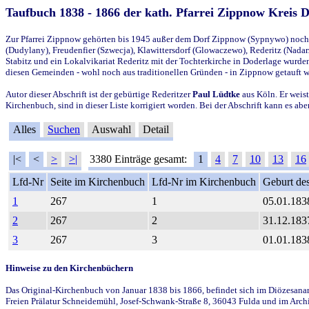
Taufbuch 1838 - 1866 der kath. Pfarrei Zippnow Kreis 
Zur Pfarrei Zippnow gehörten bis 1945 außer dem Dorf Zippnow (Sypnywo) noch d
(Dudylany), Freudenfier (Szwecja), Klawittersdorf (Glowaczewo), Rederitz (Nadarz
Stabitz und ein Lokalvikariat Rederitz mit der Tochterkirche in Doderlage wurd
diesen Gemeinden - wohl noch aus traditionellen Gründen - in Zippnow getauft 
Autor dieser Abschrift ist der gebürtige Rederitzer
Paul Lüdtke
aus Köln. Er weist
Kirchenbuch, sind in dieser Liste korrigiert worden. Bei der Abschrift kann es 
Alles
Suchen
Auswahl
Detail
|<
<
>
>|
3380 Einträge gesamt:
1
4
7
10
13
16
Lfd-Nr
Seite im Kirchenbuch
Lfd-Nr im Kirchenbuch
Geburt des
1
267
1
05.01.183
2
267
2
31.12.183
3
267
3
01.01.183
Hinweise zu den Kirchenbüchern
Das Original-Kirchenbuch von Januar 1838 bis 1866, befindet sich im Diözesanarch
Freien Prälatur Schneidemühl, Josef-Schwank-Straße 8, 36043 Fulda und im Archi