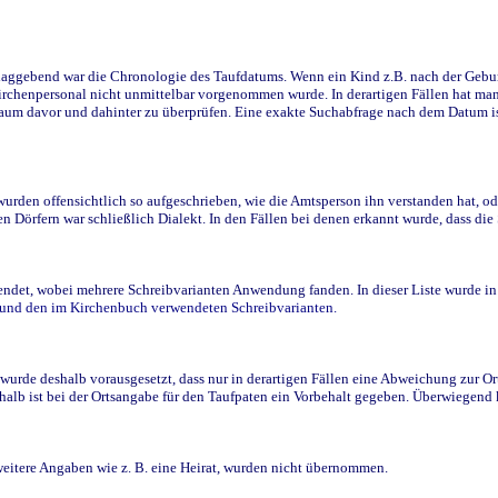
ggebend war die Chronologie des Taufdatums. Wenn ein Kind z.B. nach der Geburt 
rchenpersonal nicht unmittelbar vorgenommen wurde. In derartigen Fällen hat man d
raum davor und dahinter zu überprüfen. Eine exakte Suchabfrage nach dem Datum i
den offensichtlich so aufgeschrieben, wie die Amtsperson ihn verstanden hat, ode
n Dörfern war schließlich Dialekt. In den Fällen bei denen erkannt wurde, dass di
t, wobei mehrere Schreibvarianten Anwendung fanden. In dieser Liste wurde in de
n und den im Kirchenbuch verwendeten Schreibvarianten.
wurde deshalb vorausgesetzt, dass nur in derartigen Fällen eine Abweichung zur O
eshalb ist bei der Ortsangabe für den Taufpaten ein Vorbehalt gegeben. Überwiegen
weitere Angaben wie z. B. eine Heirat, wurden nicht übernommen.