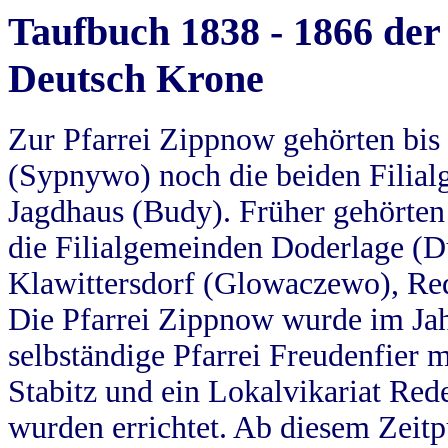
Taufbuch 1838 - 1866 der
Deutsch Krone
Zur Pfarrei Zippnow gehörten bi
(Sypnywo) noch die beiden Filial
Jagdhaus (Budy). Früher gehörten 
die Filialgemeinden Doderlage (D
Klawittersdorf (Glowaczewo), Red
Die Pfarrei Zippnow wurde im Jah
selbständige Pfarrei Freudenfier m
Stabitz und ein Lokalvikariat Red
wurden errichtet. Ab diesem Zeitp