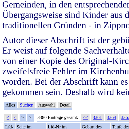
Gemeinden, in den entsprechende
Übergangsweise sind Kinder aus 
traditionellen Gründen - in Zippn
Autor dieser Abschrift ist der geb
Er weist auf folgende Sachverhalte
von einer Kopie des Original-Kirc
zweifelsfreie Fehler im Kirchenbuc
worden. Bei der Abschrift kann e
gekommen sein. Deshalb wird kein
Alles
Suchen
Auswahl
Detail
|<
<
>
>|
3380 Einträge gesamt:
<<
3361
3364
336
Lfd-
Seite im
Lfd-Nr im
Geburt des
Taufe de