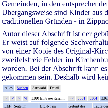
Gemeinden, in den entsprechende
Übergangsweise sind Kinder aus 
traditionellen Gründen - in Zippn
Autor dieser Abschrift ist der geb
Er weist auf folgende Sachverhalte
von einer Kopie des Original-Kirc
zweifelsfreie Fehler im Kirchenbuc
worden. Bei der Abschrift kann e
gekommen sein. Deshalb wird kein
Alles
Suchen
Auswahl
Detail
|<
<
>
>|
3380 Einträge gesamt:
<<
3361
3364
336
Lfd-
Seite im
Lfd-Nr im
Geburt des
Taufe de