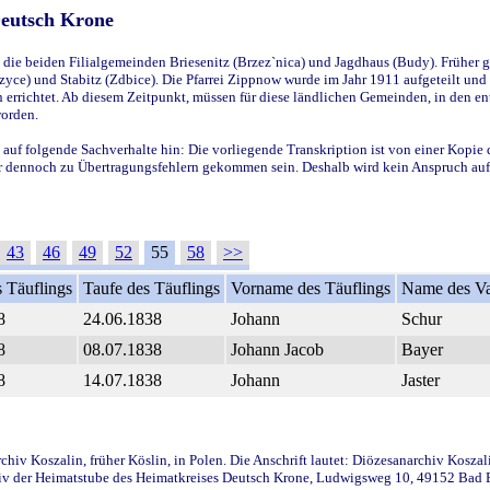
Deutsch Krone
ie beiden Filialgemeinden Briesenitz (Brzez`nica) und Jagdhaus (Budy). Früher g
yce) und Stabitz (Zdbice). Die Pfarrei Zippnow wurde im Jahr 1911 aufgeteilt und e
en errichtet. Ab diesem Zeitpunkt, müssen für diese ländlichen Gemeinden, in den
worden.
 auf folgende Sachverhalte hin: Die vorliegende Transkription ist von einer Kopie 
aber dennoch zu Übertragungsfehlern gekommen sein. Deshalb wird kein Anspruch auf 
43
46
49
52
55
58
>>
 Täuflings
Taufe des Täuflings
Vorname des Täuflings
Name des Va
8
24.06.1838
Johann
Schur
8
08.07.1838
Johann Jacob
Bayer
8
14.07.1838
Johann
Jaster
iv Koszalin, früher Köslin, in Polen. Die Anschrift lautet: Diözesanarchiv Koszal
v der Heimatstube des Heimatkreises Deutsch Krone, Ludwigsweg 10, 49152 Bad Ess