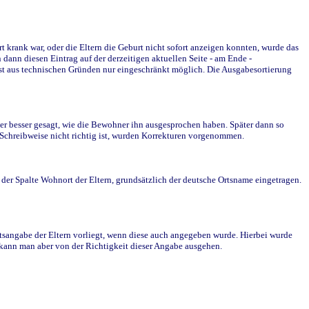
krank war, oder die Eltern die Geburt nicht sofort anzeigen konnten, wurde das
ann diesen Eintrag auf der derzeitigen aktuellen Seite - am Ende -
st aus technischen Gründen nur eingeschränkt möglich. Die Ausgabesortierung
r besser gesagt, wie die Bewohner ihn ausgesprochen haben. Später dann so
e Schreibweise nicht richtig ist, wurden Korrekturen vorgenommen.
r Spalte Wohnort der Eltern, grundsätzlich der deutsche Ortsname eingetragen.
rtsangabe der Eltern vorliegt, wenn diese auch angegeben wurde. Hierbei wurde
d kann man aber von der Richtigkeit dieser Angabe ausgehen.