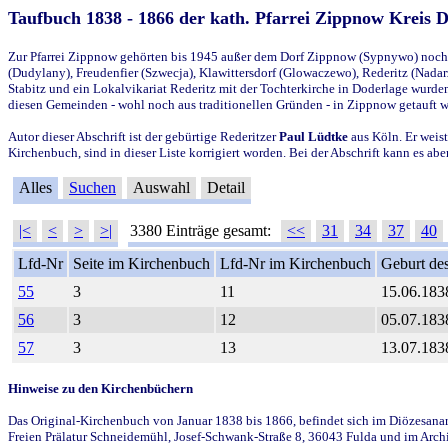
Taufbuch 1838 - 1866 der kath. Pfarrei Zippnow Kreis 
Zur Pfarrei Zippnow gehörten bis 1945 außer dem Dorf Zippnow (Sypnywo) noch d
(Dudylany), Freudenfier (Szwecja), Klawittersdorf (Glowaczewo), Rederitz (Nadarz
Stabitz und ein Lokalvikariat Rederitz mit der Tochterkirche in Doderlage wurd
diesen Gemeinden - wohl noch aus traditionellen Gründen - in Zippnow getauft 
Autor dieser Abschrift ist der gebürtige Rederitzer
Paul Lüdtke
aus Köln. Er weist
Kirchenbuch, sind in dieser Liste korrigiert worden. Bei der Abschrift kann es 
Alles
Suchen
Auswahl
Detail
|<
<
>
>|
3380 Einträge gesamt:
<<
31
34
37
40
Lfd-Nr
Seite im Kirchenbuch
Lfd-Nr im Kirchenbuch
Geburt des
55
3
11
15.06.183
56
3
12
05.07.183
57
3
13
13.07.183
Hinweise zu den Kirchenbüchern
Das Original-Kirchenbuch von Januar 1838 bis 1866, befindet sich im Diözesanarch
Freien Prälatur Schneidemühl, Josef-Schwank-Straße 8, 36043 Fulda und im Archi