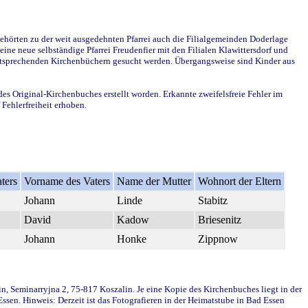
ehörten zu der weit ausgedehnten Pfarrei auch die Filialgemeinden Doderlage
ine neue selbständige Pfarrei Freudenfier mit den Filialen Klawittersdorf und
 entsprechenden Kirchenbüchern gesucht werden. Übergangsweise sind Kinder aus
des Original-Kirchenbuches erstellt worden. Erkannte zweifelsfreie Fehler im
Fehlerfreiheit erhoben.
ters
Vorname des Vaters
Name der Mutter
Wohnort der Eltern
Johann
Linde
Stabitz
David
Kadow
Briesenitz
Johann
Honke
Zippnow
in, Seminarryjna 2, 75-817 Koszalin. Je eine Kopie des Kirchenbuches liegt in der
en. Hinweis: Derzeit ist das Fotografieren in der Heimatstube in Bad Essen