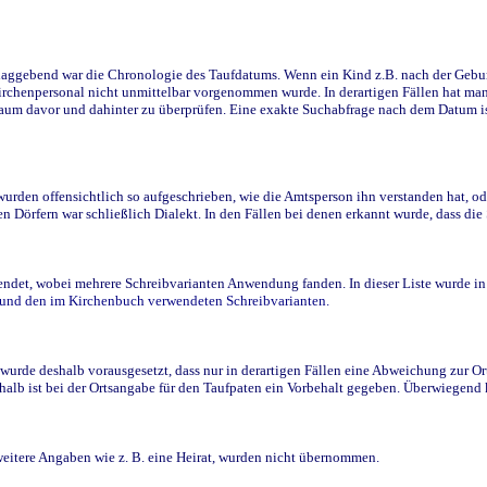
ggebend war die Chronologie des Taufdatums. Wenn ein Kind z.B. nach der Geburt 
rchenpersonal nicht unmittelbar vorgenommen wurde. In derartigen Fällen hat man d
raum davor und dahinter zu überprüfen. Eine exakte Suchabfrage nach dem Datum i
den offensichtlich so aufgeschrieben, wie die Amtsperson ihn verstanden hat, ode
n Dörfern war schließlich Dialekt. In den Fällen bei denen erkannt wurde, dass di
t, wobei mehrere Schreibvarianten Anwendung fanden. In dieser Liste wurde in de
n und den im Kirchenbuch verwendeten Schreibvarianten.
wurde deshalb vorausgesetzt, dass nur in derartigen Fällen eine Abweichung zur O
eshalb ist bei der Ortsangabe für den Taufpaten ein Vorbehalt gegeben. Überwiegen
weitere Angaben wie z. B. eine Heirat, wurden nicht übernommen.