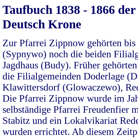
Taufbuch 1838 - 1866 der
Deutsch Krone
Zur Pfarrei Zippnow gehörten bi
(Sypnywo) noch die beiden Filial
Jagdhaus (Budy). Früher gehörten 
die Filialgemeinden Doderlage (D
Klawittersdorf (Glowaczewo), Red
Die Pfarrei Zippnow wurde im Jah
selbständige Pfarrei Freudenfier m
Stabitz und ein Lokalvikariat Red
wurden errichtet. Ab diesem Zeitp