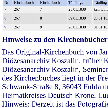
Nr
Kirchenbuch
Kirchenbuch
Täuflings
Täufling
7
267
7
25.01.1838
kein Eint
8
267
8
09.01.1838
23.01.18
9
267
9
28.01.1838
31.01.18
Hinweise zu den Kirchenbücher
Das Original-Kirchenbuch von Jan
Diözesanarchiv Koszalin, früher Kö
Diözesanarchiv Koszalin, Seminar
des Kirchenbuches liegt in der Fr
Schwank-Straße 8, 36043 Fulda u
Heimatkreises Deutsch Krone, Lu
Hinweis: Derzeit ist das Fotograf