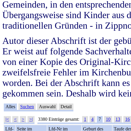
Gemeinden, in den entsprechende
Übergangsweise sind Kinder aus 
traditionellen Gründen - in Zippn
Autor dieser Abschrift ist der geb
Er weist auf folgende Sachverhalte
von einer Kopie des Original-Kirc
zweifelsfreie Fehler im Kirchenbuc
worden. Bei der Abschrift kann e
gekommen sein. Deshalb wird kein
Alles
Suchen
Auswahl
Detail
|<
<
>
>|
3380 Einträge gesamt:
1
4
7
10
13
16
Lfd-
Seite im
Lfd-Nr im
Geburt des
Taufe de