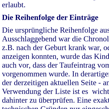
erlaubt.
Die Reihenfolge der Einträge
Die ursprüngliche Reihenfolge au
Ausschlaggebend war die Chronol
z.B. nach der Geburt krank war, od
anzeigen konnten, wurde das Kind
auch vor, dass der Taufeintrag vo
vorgenommen wurde. In derartigen
der derzeitigen aktuellen Seite -
Verwendung der Liste ist es wich
dahinter zu überprüfen. Eine exa
technischen Gründen nur eingesch