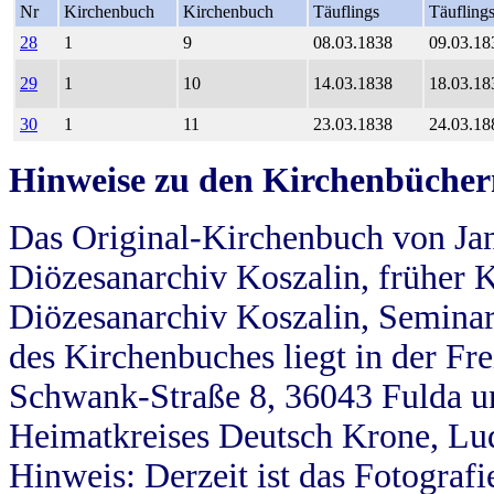
Nr
Kirchenbuch
Kirchenbuch
Täuflings
Täufling
28
1
9
08.03.1838
09.03.18
29
1
10
14.03.1838
18.03.18
30
1
11
23.03.1838
24.03.18
Hinweise zu den Kirchenbücher
Das Original-Kirchenbuch von Jan
Diözesanarchiv Koszalin, früher Kö
Diözesanarchiv Koszalin, Seminar
des Kirchenbuches liegt in der Fr
Schwank-Straße 8, 36043 Fulda u
Heimatkreises Deutsch Krone, Lu
Hinweis: Derzeit ist das Fotograf