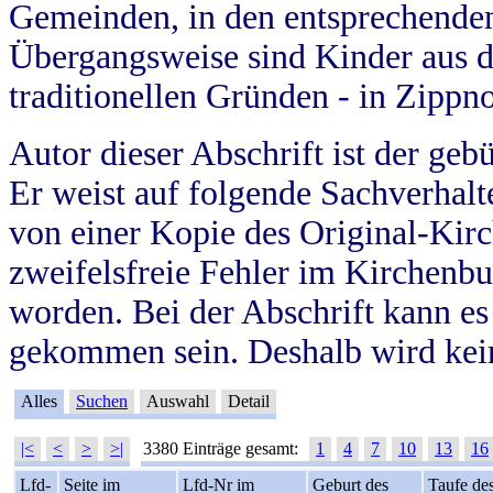
Gemeinden, in den entsprechende
Übergangsweise sind Kinder aus 
traditionellen Gründen - in Zippn
Autor dieser Abschrift ist der geb
Er weist auf folgende Sachverhalte
von einer Kopie des Original-Kirc
zweifelsfreie Fehler im Kirchenbuc
worden. Bei der Abschrift kann e
gekommen sein. Deshalb wird kein
Alles
Suchen
Auswahl
Detail
|<
<
>
>|
3380 Einträge gesamt:
1
4
7
10
13
16
Lfd-
Seite im
Lfd-Nr im
Geburt des
Taufe de