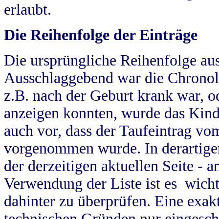
erlaubt.
Die Reihenfolge der Einträge
Die ursprüngliche Reihenfolge au
Ausschlaggebend war die Chronol
z.B. nach der Geburt krank war, od
anzeigen konnten, wurde das Kind
auch vor, dass der Taufeintrag vo
vorgenommen wurde. In derartigen
der derzeitigen aktuellen Seite -
Verwendung der Liste ist es wich
dahinter zu überprüfen. Eine exa
technischen Gründen nur eingesch