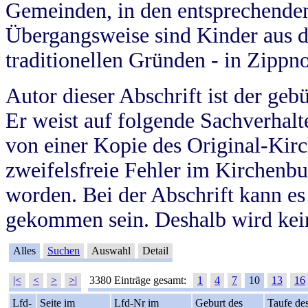
Gemeinden, in den entsprechende
Übergangsweise sind Kinder aus 
traditionellen Gründen - in Zippn
Autor dieser Abschrift ist der geb
Er weist auf folgende Sachverhalte
von einer Kopie des Original-Kirc
zweifelsfreie Fehler im Kirchenbuc
worden. Bei der Abschrift kann e
gekommen sein. Deshalb wird kein
Alles
Suchen
Auswahl
Detail
|<
<
>
>|
3380 Einträge gesamt:
1
4
7
10
13
16
Lfd-
Seite im
Lfd-Nr im
Geburt des
Taufe de