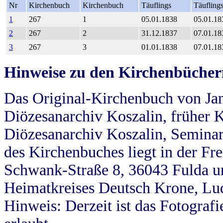
Nr
Kirchenbuch
Kirchenbuch
Täuflings
Täufling
1
267
1
05.01.1838
05.01.18
2
267
2
31.12.1837
07.01.18
3
267
3
01.01.1838
07.01.18
Hinweise zu den Kirchenbücher
Das Original-Kirchenbuch von Jan
Diözesanarchiv Koszalin, früher Kö
Diözesanarchiv Koszalin, Seminar
des Kirchenbuches liegt in der Fr
Schwank-Straße 8, 36043 Fulda u
Heimatkreises Deutsch Krone, Lu
Hinweis: Derzeit ist das Fotograf