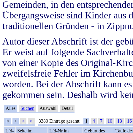
Gemeinden, in den entsprechende
Übergangsweise sind Kinder aus 
traditionellen Gründen - in Zippn
Autor dieser Abschrift ist der geb
Er weist auf folgende Sachverhalte
von einer Kopie des Original-Kirc
zweifelsfreie Fehler im Kirchenbuc
worden. Bei der Abschrift kann e
gekommen sein. Deshalb wird kein
Alles
Suchen
Auswahl
Detail
|<
<
>
>|
3380 Einträge gesamt:
1
4
7
10
13
16
Lfd-
Seite im
Lfd-Nr im
Geburt des
Taufe de